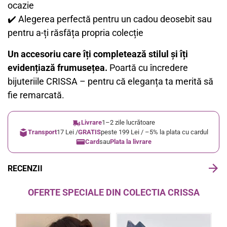
ocazie
✔️ Alegerea perfectă pentru un cadou deosebit sau
pentru a-ți răsfăța propria colecție
Un accesoriu care îți completează stilul și îți
evidențiază frumusețea.
Poartă cu încredere
bijuteriile CRISSA – pentru că eleganța ta merită să
fie remarcată.
Livrare
1–2 zile lucrătoare
Transport
17 Lei /
GRATIS
peste 199 Lei / –5% la plata cu cardul
Card
sau
Plata la livrare
RECENZII
OFERTE SPECIALE DIN COLECTIA CRISSA