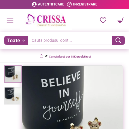
AUTENTIFICARE
INREGISTRARE
Toate
Cauta
produsul
Cercei placati aur 18K ursuleti rosii
dorit...
home