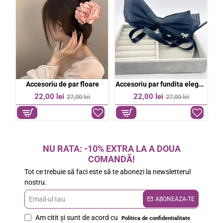
bil
Accesoriu de par floare
Accesoriu par fundita eleganta
%
-19%
-19%
22,00 lei
22,00 lei
27,00 lei
27,00 lei
NU RATA: -10% EXTRA LA A DOUA
COMANDĂ!
Tot ce trebuie să faci este să te abonezi la newsletterul
nostru.
Email-
ABONEAZA-TE
ul
Am citit şi sunt de acord cu
Politica de confidentialitate