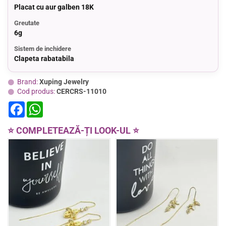
Placat cu aur galben 18K
Greutate
6g
Sistem de inchidere
Clapeta rabatabila
Brand:
Xuping Jewelry
Cod produs:
CERCRS-11010
F
W
a
h
c
a
e
t
⭐ COMPLETEAZĂ-ȚI LOOK-UL ⭐
b
s
o
A
o
p
k
p