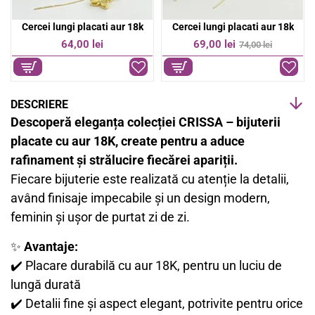
Cercei lungi placati aur 18k
Cercei lungi placati aur 18K cu design multistrat si pietre stralucitoare
-7%
69,00 lei
47,00 lei
74,00 lei
DESCRIERE
Descoperă eleganța colecției CRISSA – bijuterii
placate cu aur 18K, create pentru a aduce
rafinament și strălucire fiecărei apariții.
Fiecare bijuterie este realizată cu atenție la detalii,
având finisaje impecabile și un design modern,
feminin și ușor de purtat zi de zi.
✨
Avantaje:
✔️ Placare durabilă cu aur 18K, pentru un luciu de
lungă durată
✔️ Detalii fine și aspect elegant, potrivite pentru orice