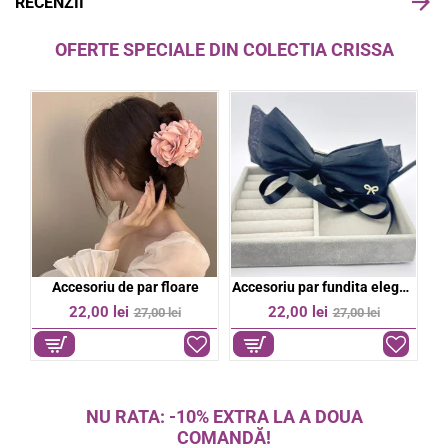
RECENZII
OFERTE SPECIALE DIN COLECTIA CRISSA
bil
Accesoriu de par floare
Accesoriu par fundita eleganta
%
-19%
-19%
22,00 lei
22,00 lei
27,00 lei
27,00 lei
NU RATA: -10% EXTRA LA A DOUA
COMANDĂ!