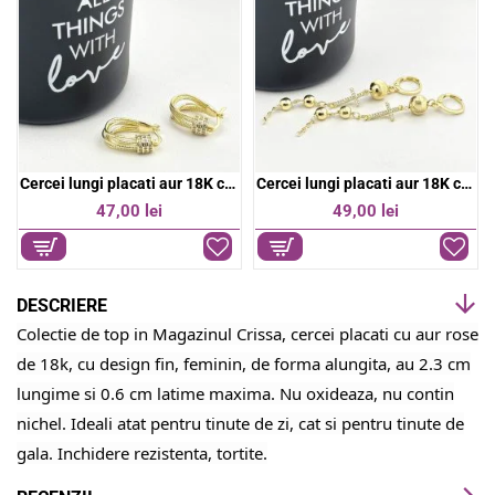
k
p
Cercei lungi placati aur 18K cu design multistrat si pietre stralucitoare
Cercei lungi placati aur 18K cu pandantiv cruce si detalii elegante
47,00 lei
49,00 lei
DESCRIERE
Colectie de top in Magazinul Crissa, cercei placati cu aur rose
de 18k, cu design fin, feminin, de forma alungita, au 2.3 cm
lungime si 0.6 cm latime maxima. Nu oxideaza, nu contin
nichel. Ideali atat pentru tinute de zi, cat si pentru tinute de
gala. Inchidere rezistenta, tortite.