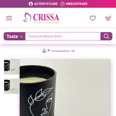
AUTENTIFICARE
INREGISTRARE
Toate
Cauta
produsul
Cercei placati aur 18k
dorit...
home