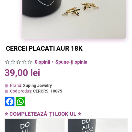
CERCEI PLACATI AUR 18K
0 opinii
•
Spune-ţi opinia
39,00 lei
Brand:
Xuping Jewelry
Cod produs:
CERCRS-10075
F
W
a
h
c
a
e
t
⭐ COMPLETEAZĂ-ȚI LOOK-UL ⭐
b
s
o
A
o
p