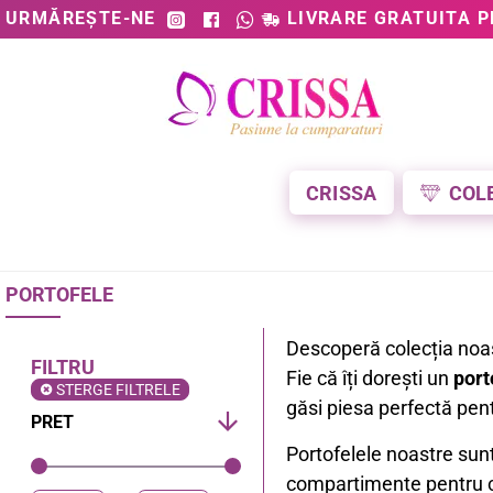
URMĂREȘTE-NE
LIVRARE GRATUITA P
CRISSA
COL
PORTOFELE
Descoperă colecția noa
FILTRU
Fie că îți dorești un
port
STERGE FILTRELE
găsi piesa perfectă pentr
PRET
Portofelele noastre sunt
compartimente pentru ca