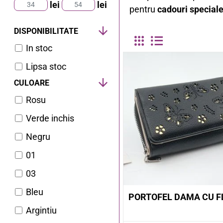
lei
lei
pentru
cadouri special
DISPONIBILITATE
In stoc
Lipsa stoc
CULOARE
Rosu
Verde inchis
Negru
01
03
Bleu
PORTOFEL DAMA CU F
Argintiu