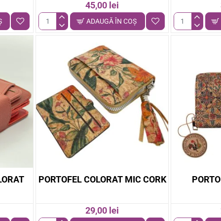
45,00 lei
Ş
ADAUGĂ ÎN COŞ
Portofel
Portofel
dama
colorat
din
mic
pluta
LORAT
PORTOFEL COLORAT MIC CORK
PORTO
29,00 lei