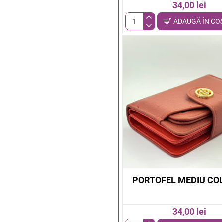
34,00 lei
ADAUGĂ ÎN CO
Portofel
dama
cu
fluturi
PORTOFEL MEDIU CO
34,00 lei