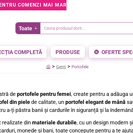
ENTRU COMENZI MAI MARI DE 199 LEI • 5% REDUCE
Toate
Cauta
produsul
dorit...
ECȚIA COMPLETĂ
PRODUSE
OFERTE SPE
Genti
Portofele
home
stră de
portofele pentru femei
, create pentru a adăuga 
ofel din piele
de calitate, un
portofel elegant de mână
sa
u a-ți păstra banii și cardurile în siguranță și la îndemân
 realizate din
materiale durabile
, cu un design modern și
rduri, monede și bani, toate concepute pentru a te ajuta 