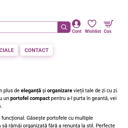
RE LA PLATA CU CARDUL
Cont
Wishlist
Cos
CIALE
CONTACT
un plus de
eleganță
și
organizare
vieții tale de zi cu zi.
u un
portofel compact
pentru a-l purta în geantă, vei
ă.
 funcțional. Găsește portofele cu multiple
să rămâi organizată fără a renunța la stil. Perfecte