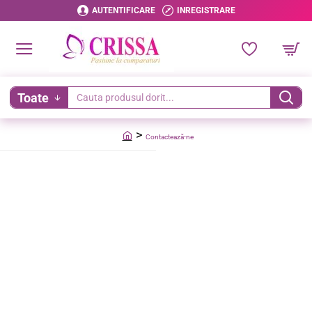
AUTENTIFICARE
INREGISTRARE
Toate
Cauta
produsul
Contactează-ne
dorit...
home