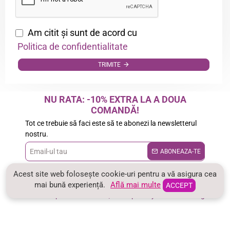
Am citit şi sunt de acord cu
Politica de confidentialitate
TRIMITE
NU RATA: -10% EXTRA LA A DOUA
COMANDĂ!
Tot ce trebuie să faci este să te abonezi la newsletterul
nostru.
Email-
ABONEAZA-TE
ul
Am citit şi sunt de acord cu
Politica de confidentialitate
Acest site web folosește cookie-uri pentru a vă asigura cea
tau
mai bună experiență.
Află mai multe
Copyright © 2026 CRISSAshop.ro |
CRISSA®
marcă înregistrată
ACCEPT
Toate drepturile rezervate | Concepted by Master Trading