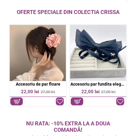
OFERTE SPECIALE DIN COLECTIA CRISSA
bil
Accesoriu de par floare
Accesoriu par fundita eleganta
%
-19%
-19%
22,00 lei
22,00 lei
27,00 lei
27,00 lei
NU RATA: -10% EXTRA LA A DOUA
COMANDĂ!