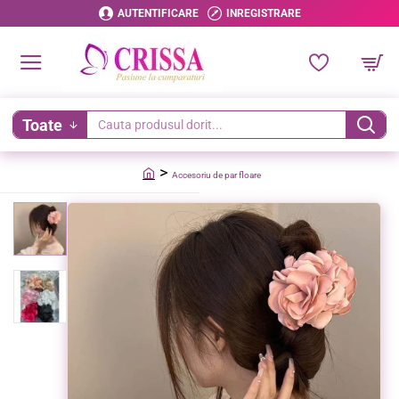
AUTENTIFICARE
INREGISTRARE
Toate
Cauta
produsul
Accesoriu de par floare
dorit...
home