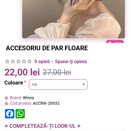
-19%
ACCESORIU DE PAR FLOARE
0 opinii
•
Spune-ţi opinia
22,00 lei
27,00 lei
Culoare
Brand:
Winny
Cod produs:
ACCRN-20032
F
W
a
h
c
a
e
t
⭐ COMPLETEAZĂ-ȚI LOOK-UL ⭐
b
s