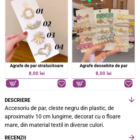
o
A
o
p
k
p
a
Agrafe de par stralucitoare
Agrafe deosebite de par
8,00 lei
8,00 lei
DESCRIERE
Accesoriu de par, cleste negru din plastic, de
aproximativ 10 cm lungime, decorat cu o floare
mare, din material textil in diverse culori.
RECENZII