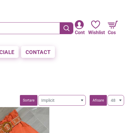
RE LA PLATA CU CARDUL
Cont
Wishlist
Cos
CIALE
CONTACT
Sortare
Afisare