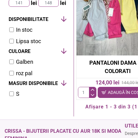
lei
lei
DISPONIBILITATE
In stoc
Lipsa stoc
CULOARE
Galben
PANTALONI DAMA 
COLORATI
roz pal
124,00 lei
144,00 le
MASURI DISPONIBILE
ADAUGĂ ÎN CO
S
Pantaloni
dama
Afişare 1 - 3 din 3 (1
3/4
colorati
UTIL
CRISSA - BIJUTERII PLACATE CU AUR 18K SI MODA
Despre