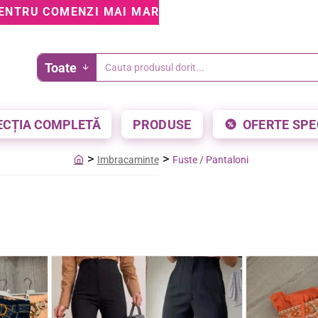
ENTRU COMENZI MAI MARI DE 199 LEI • 5% REDUCE
Toate
Cauta
produsul
dorit...
ECȚIA COMPLETĂ
PRODUSE
OFERTE SPE
Imbracaminte
Fuste / Pantaloni
home