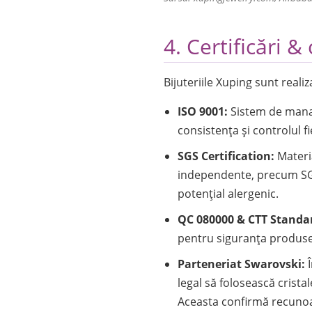
4. Certificări & 
Bijuteriile Xuping sunt reali
ISO 9001:
Sistem de manag
consistența și controlul f
SGS Certification:
Materia
independente, precum SG
potențial alergenic.
QC 080000 & CTT Standa
pentru siguranța produselo
Parteneriat Swarovski:
Î
legal să folosească crista
Aceasta confirmă recunoașt