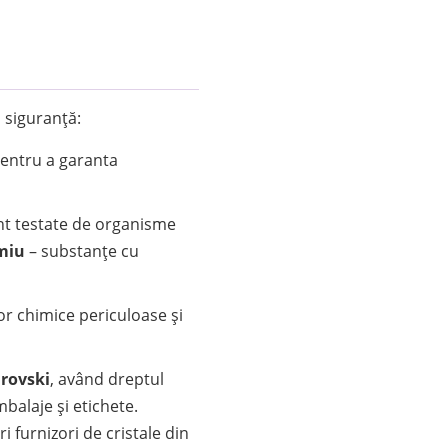
i siguranță:
pentru a garanta
sunt testate de organisme
miu
– substanțe cu
or chimice periculoase și
arovski
, având dreptul
balaje și etichete.
 furnizori de cristale din