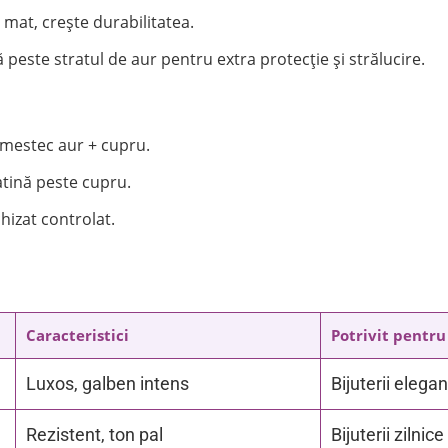
 mat, crește durabilitatea.
ă peste stratul de aur pentru extra protecție și strălucire.
 amestec aur + cupru.
atină peste cupru.
hizat controlat.
Caracteristici
Potrivit pentru
Luxos, galben intens
Bijuterii elega
Rezistent, ton pal
Bijuterii zilnice