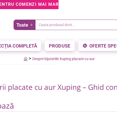
ENTRU COMENZI MAI MARI DE 199 LEI • 5% REDUCE
Toate
Cauta
produsul
dorit...
ECȚIA COMPLETĂ
PRODUSE
OFERTE SPE
Despre bijuteriile Xuping placate cu aur
home
rii placate cu aur Xuping – Ghid co
bază