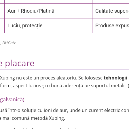
Aur + Rhodiu/Platină
Calitate super
Luciu, protecție
Produse expuse
a, DHGate
e placare
e Xuping nu este un proces aleatoriu. Se folosesc
tehnologii 
form, aspect lucios și o bună aderență pe suportul metalic (
 galvanică)
usă într-o soluție cu ioni de aur, unde un curent electric co
cea mai comună metodă Xuping.