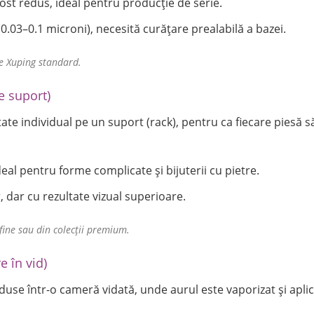
ost redus, ideal pentru producție de serie.
(0.03–0.1 microni), necesită curățare prealabilă a bazei.
ere Xuping standard.
e suport)
ate individual pe un suport (rack), pentru ca fiecare piesă să
deal pentru forme complicate și bijuterii cu pietre.
, dar cu rezultate vizual superioare.
i fine sau din colecții premium.
e în vid)
oduse într-o cameră vidată, unde aurul este vaporizat și apl