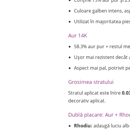
Conține 75% aur pur și 25%
Culoare galben intens, asp
Utilizat în majoritatea pie
Aur 14K
58.3% aur pur + restul met
Ușor mai rezistent decât 
Aspect mai pal, potrivit pen
Grosimea stratului
Stratul aplicat este între
0.0
decorativ aplicat.
Dublă placare: Aur + Rho
Rhodiu:
adaugă luciu alb-a