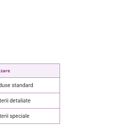
izare
duse standard
terii detaliate
terii speciale