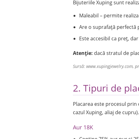
Bijuteriile Xuping sunt reali
Maleabil – permite realiza
Are o suprafață perfectă p
Este accesibil ca preț, dar
Atenție:
dacă stratul de pla
Sursă: www.xupingjewelry.com, pro
2. Tipuri de pl
Placarea este procesul prin c
cazul Xuping, aliaj de cupru)
Aur 18K