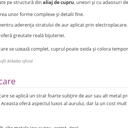
zate pe structură din
aliaj de cupru
, uneori și cu adaosuri de
rea unor forme complexe și detalii fine.
entru aderența stratului de aur aplicat prin electroplacare.
 oferă greutate reală bijuteriei.
care se uzează complet, cuprul poate oxida și colora tempor
fil Alibaba oficial
acare
are se aplică un strat foarte subțire de aur sau alt metal pr
. Aceasta oferă aspectul luxos al aurului, dar la un cost mult 