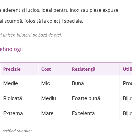
 aderent și lucios, ideal pentru inox sau piese expuse.
 scumpă, folosită la colecții speciale.
i unisex, bijuterii pe bază de oțel.
tehnologii
Precizie
Cost
Rezistență
Util
Medie
Mic
Bună
Pro
Ridicată
Mediu
Foarte bună
Biju
Extremă
Mare
Excelentă
Biju
 Verified Supplier