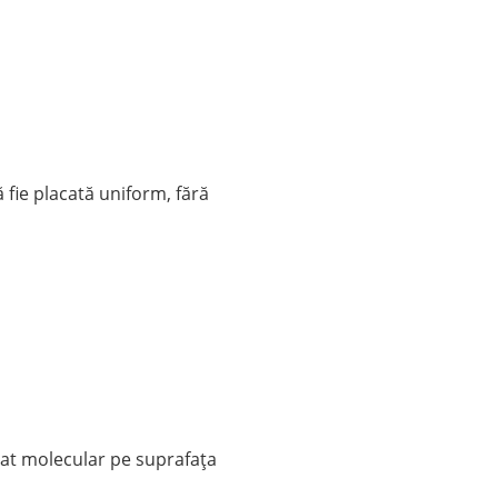
 fie placată uniform, fără
icat molecular pe suprafața