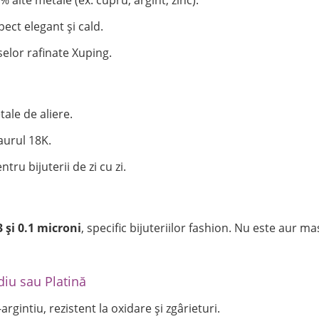
 alte metale (ex: cupru, argint, zinc).
ect elegant și cald.
selor rafinate Xuping.
ale de aliere.
aurul 18K.
tru bijuterii de zi cu zi.
3 și 0.1 microni
, specific bijuteriilor fashion. Nu este aur ma
diu sau Platină
rgintiu, rezistent la oxidare și zgârieturi.