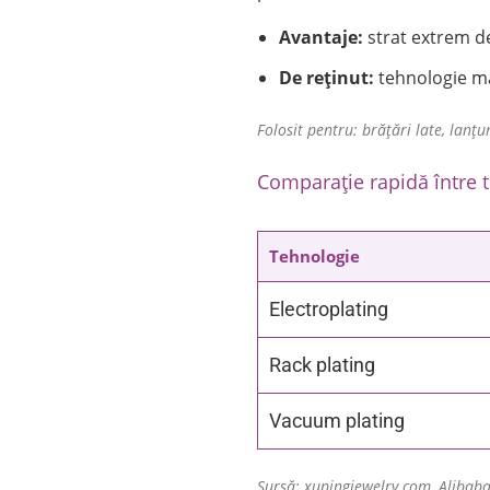
Avantaje:
strat extrem de
De reținut:
tehnologie mai
Folosit pentru: brățări late, lanțur
Comparație rapidă între 
Tehnologie
Electroplating
Rack plating
Vacuum plating
Sursă: xupingjewelry.com, Alibaba