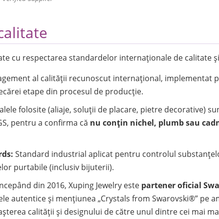
calitate
zate cu respectarea standardelor internaționale de calitate ș
ement al calității recunoscut internațional, implementat 
iecărei etape din procesul de producție.
lele folosite (aliaje, soluții de placare, pietre decorative) 
S, pentru a confirma că
nu conțin nichel, plumb sau cad
rds:
Standard industrial aplicat pentru controlul substanțel
r purtabile (inclusiv bijuterii).
ncepând din 2016, Xuping Jewelry este
partener oficial Sw
lele autentice și mențiunea „Crystals from Swarovski®” pe am
erea calității și designului de către unul dintre cei mai mari