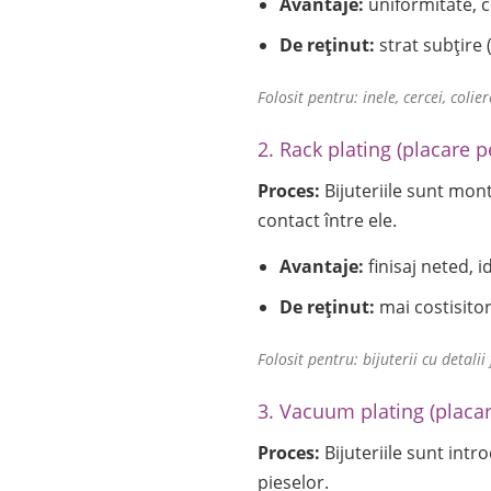
Avantaje:
uniformitate, c
De reținut:
strat subțire 
Folosit pentru: inele, cercei, coli
2. Rack plating (placare p
Proces:
Bijuteriile sunt mont
contact între ele.
Avantaje:
finisaj neted, i
De reținut:
mai costisitor
Folosit pentru: bijuterii cu detali
3. Vacuum plating (placar
Proces:
Bijuteriile sunt intr
pieselor.