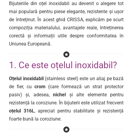
Bijuteriile din oțel inoxidabil au devenit o alegere tot
mai populară pentru piese elegante, rezistente și ușor
de întreținut. În acest ghid CRISSA, explicăm pe scurt
compoziția materialului, avantajele reale, întreținerea
corectă și informații utile despre conformitatea în
Uniunea Europeană.
1. Ce este oțelul inoxidabil?
Oțelul inoxidabil
(stainless steel) este un aliaj pe bază
de fier, cu
crom
(care formează un strat protector
pasiv) și, adesea,
nichel
și alte elemente pentru
rezistență la coroziune. În bijuterii este utilizat frecvent
oțelul 316L
, apreciat pentru stabilitate și rezistență
foarte bună la coroziune.