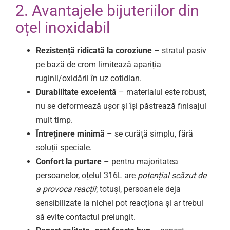
2. Avantajele bijuteriilor din
oțel inoxidabil
Rezistență ridicată la coroziune
– stratul pasiv
pe bază de crom limitează apariția
ruginii/oxidării în uz cotidian.
Durabilitate excelentă
– materialul este robust,
nu se deformează ușor și își păstrează finisajul
mult timp.
Întreținere minimă
– se curăță simplu, fără
soluții speciale.
Confort la purtare
– pentru majoritatea
persoanelor, oțelul 316L are
potențial scăzut de
a provoca reacții
; totuși, persoanele deja
sensibilizate la nichel pot reacționa și ar trebui
să evite contactul prelungit.