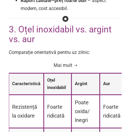
Raport calitate–preț foarte bun
– aspect
modern, cost accesibil.
3. Oțel inoxidabil vs. argint
vs. aur
Comparație orientativă pentru uz zilnic:
Oțel
Caracteristică
Argint
Aur
inoxidabil
Poate
Rezistență
Foarte
Foarte
oxida/
la oxidare
ridicată
ridicată
înegri