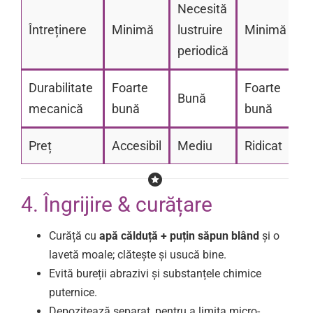
Necesită
Întreținere
Minimă
lustruire
Minimă
periodică
Durabilitate
Foarte
Foarte
Bună
mecanică
bună
bună
Preț
Accesibil
Mediu
Ridicat
4. Îngrijire & curățare
Curăță cu
apă călduță + puțin săpun blând
și o
lavetă moale; clătește și usucă bine.
Evită bureții abrazivi și substanțele chimice
puternice.
Depozitează separat, pentru a limita micro-