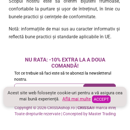
Scopul nostru este să oferim bijuterii frumoase,
confortabile la purtare și ușor de întreținut, în linie cu
bunele practici și cerințele de conformitate.
Notă: informațiile de mai sus au caracter informativ și
reflectă bune practici și standarde aplicabile în UE.
NU RATA: -10% EXTRA LA A DOUA
COMANDĂ!
Tot ce trebuie să faci este să te abonezi la newsletterul
nostru.
Email-
ABONEAZA-TE
Acest site web folosește cookie-uri pentru a vă asigura cea
ul
mai bună experiență.
Află mai multe
ACCEPT
Am citit şi sunt de acord cu
Politica de confidentialitate
tau
Copyright © 2026 CRISSAshop.ro |
CRISSA®
marcă înregistrată
Toate drepturile rezervate | Concepted by Master Trading