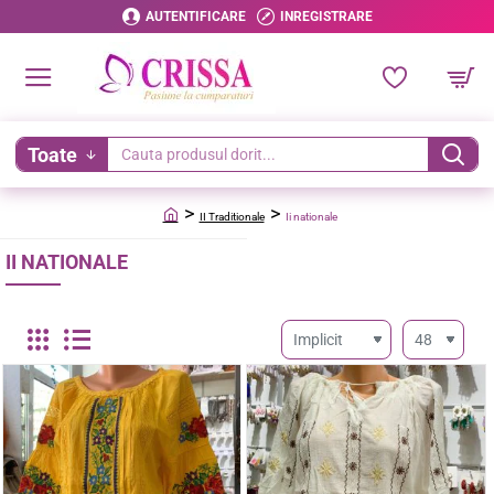
AUTENTIFICARE
INREGISTRARE
Toate
Cauta
produsul
II Traditionale
Ii nationale
dorit...
home
II NATIONALE