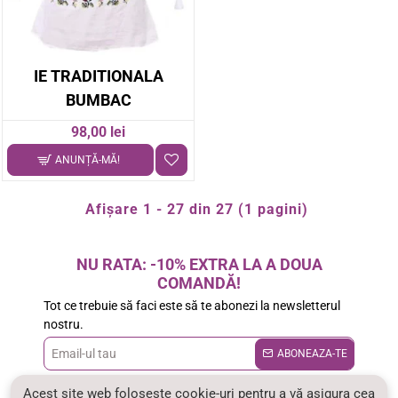
IE TRADITIONALA
BUMBAC
98,00 lei
ANUNȚĂ-MĂ!
Afişare 1 - 27 din 27 (1 pagini)
NU RATA: -10% EXTRA LA A DOUA
COMANDĂ!
Tot ce trebuie să faci este să te abonezi la newsletterul
nostru.
Email-
ABONEAZA-TE
ul
Am citit şi sunt de acord cu
Politica de confidentialitate
Acest site web folosește cookie-uri pentru a vă asigura cea
tau