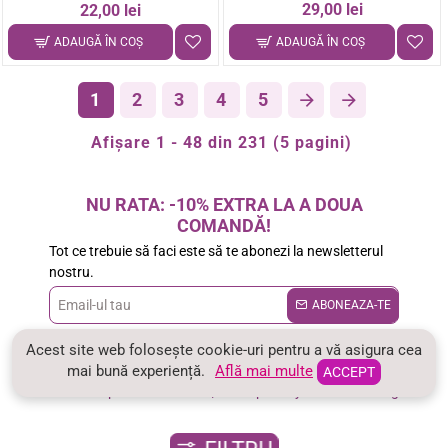
29,00 lei
22,00 lei
ADAUGĂ ÎN COŞ
ADAUGĂ ÎN COŞ
1
2
3
4
5
Afişare 1 - 48 din 231 (5 pagini)
NU RATA: -10% EXTRA LA A DOUA
COMANDĂ!
Tot ce trebuie să faci este să te abonezi la newsletterul
nostru.
Email-
ABONEAZA-TE
ul
Am citit şi sunt de acord cu
Politica de confidentialitate
Acest site web folosește cookie-uri pentru a vă asigura cea
tau
Copyright © 2026 CRISSAshop.ro |
CRISSA®
marcă înregistrată
mai bună experiență.
Află mai multe
ACCEPT
Toate drepturile rezervate | Concepted by Master Trading