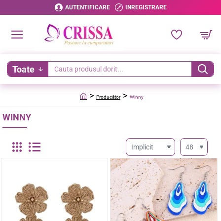
AUTENTIFICARE
INREGISTRARE
Toate
Cauta
produsul
Producător
Winny
dorit...
home
WINNY