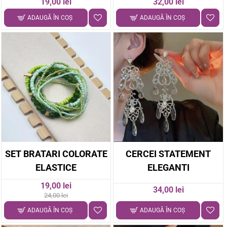
19,00 lei
32,00 lei
ADAUGĂ ÎN COŞ
ADAUGĂ ÎN COŞ
-21%
SET BRATARI COLORATE
CERCEI STATEMENT
ELASTICE
ELEGANTI
19,00 lei
34,00 lei
24,00 lei
ADAUGĂ ÎN COŞ
ADAUGĂ ÎN COŞ