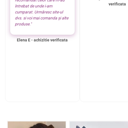
recomandat celor care m-au
verificata
întrebat de unde i-am
cumparat. Urmăresc site-ul
dvs. si voi mai comanda și alte
produse."
Elena E - achizitie verificata