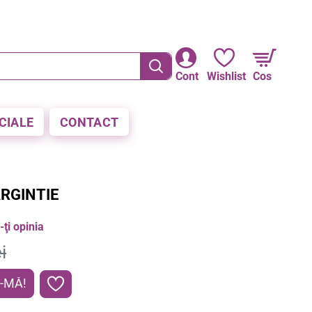
RE LA PLATA CU CARDUL
Cont
Wishlist
Cos
CIALE
CONTACT
RGINTIE
ţi opinia
i
-MĂ!