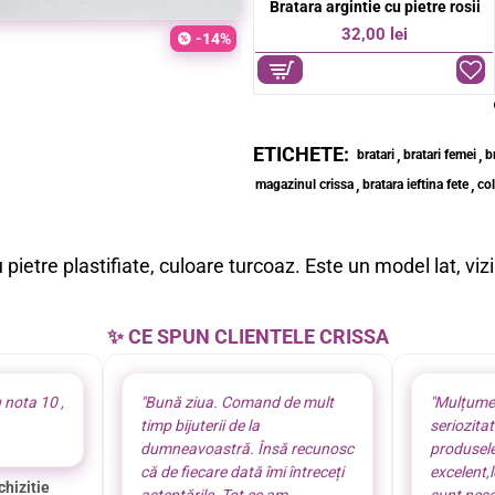
e
Bratara argintie colorata dama
Bratara argintie cu pietre rosii
-38%
24,00 lei
32,00 lei
39,00 lei
-14%
ETICHETE:
,
,
bratari
bratari femei
b
,
,
magazinul crissa
bratara ieftina fete
col
pietre plastifiate, culoare turcoaz. Este un model lat, viz
✨ CE SPUN CLIENTELE CRISSA
 nota 10 ,
"Bună ziua. Comand de mult
"Mulțume
timp bijuterii de la
seriozita
dumneavoastră. Însă recunosc
produsel
că de fiecare dată îmi întreceți
excelent,
chizitie