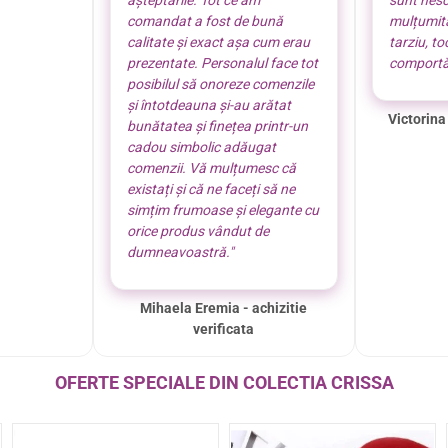
așteptările. Tot ce am
sunt nes
comandat a fost de bună
mulțumită
calitate și exact așa cum erau
tarziu, t
prezentate. Personalul face tot
comportă
posibilul să onoreze comenzile
și întotdeauna și-au arătat
Victorina
bunătatea și finețea printr-un
cadou simbolic adăugat
comenzii. Vă mulțumesc că
existați și că ne faceți să ne
simțim frumoase și elegante cu
orice produs vândut de
dumneavoastră."
Mihaela Eremia - achizitie
verificata
OFERTE SPECIALE DIN COLECTIA CRISSA