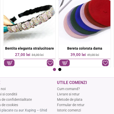
Bratara colorata margelute fine
Bratara colorata otel inoxidabil
-36%
-17%
9,00 lei
74,00 lei
14,00 lei
89,00 lei
E
UTILE COMENZI
 noi
Cum comand?
 si conditii
Livrare si retur
a de confidentialitate
Metode de plata
a de cookies
Formular de retur
ii placate cu aur Xuping – Ghid
Istoric comenzi