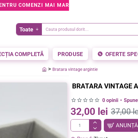
ENTRU COMENZI MAI MARI DE 199 LEI • 5% REDUCE
Toate
Cauta
produsul
dorit...
ECȚIA COMPLETĂ
PRODUSE
OFERTE SPE
Bratara vintage argintie
home
BRATARA VINTAGE A
0 opinii
•
Spune-
32,00 lei
37,00 le
ANUNȚĂ