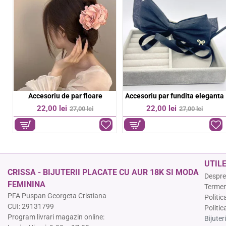
Bratara aurie pe snur negru
Bratara colorata elastica
%
-11%
-36%
39,00 lei
9,00 lei
44,00 lei
14,00 lei
UTIL
CRISSA - BIJUTERII PLACATE CU AUR 18K SI MODA
Despre
FEMININA
Termeni
PFA Puspan Georgeta Cristiana
Politic
CUI: 29131799
Politic
Program livrari magazin online:
Bijuter