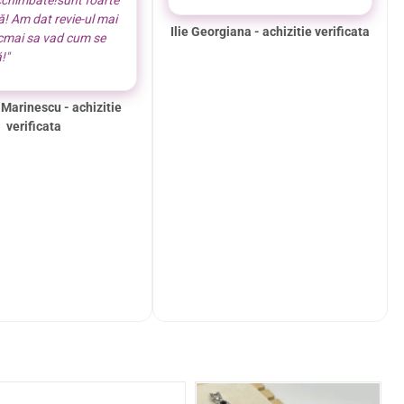
cchimbate!sunt foarte
! Am dat revie-ul mai
Ilie Georgiana - achizitie verificata
ocmai sa vad cum se
!"
 Marinescu - achizitie
verificata