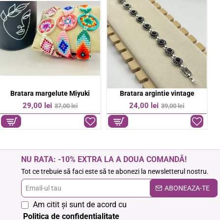
Bratara colorata pe snur
Bratara Cruce otel inoxidabil
-50%
-14%
6,00 lei
37,00 lei
12,00 lei
43,00 lei
NU RATA: -10% EXTRA LA A DOUA COMANDĂ!
Tot ce trebuie să faci este să te abonezi la newsletterul nostru.
Email-
ABONEAZA-TE
ul
Am citit şi sunt de acord cu
tau
Politica de confidentialitate