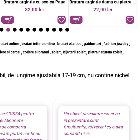
Bratara argintie cu scoica Paua
Bratara argintie dama cu pietre verzi
32,00 lei
22,00 lei
,
,
,
,
,
ratari online
bratari ieftine online
bratari elastice
gablonturi
fashion jewelry
,
,
,
,
,
iere si cercei
coliere si bratari
zoisit
bijuterii zoisit
piatra naturala zoisit
ibil, de lungime ajustabila 17-19 cm, nu contine nichel.
sc CRISSA pentru
Un obiect de calitate exact ca
te! Minunate
in prezentare,sunt
e,se comporta
f.multumita,voi reveni cu o alta
le-am purtat continuu
comanda ✨️✨️