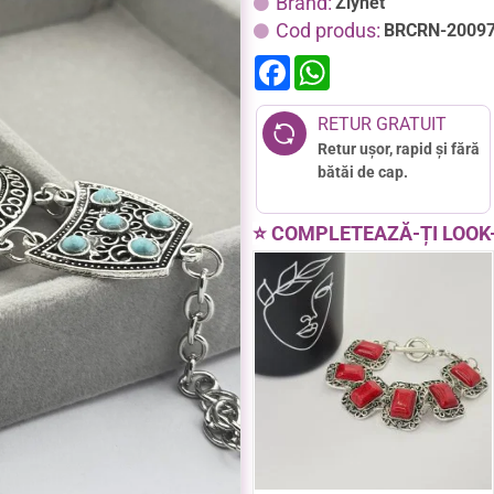
Brand:
Ziynet
Cod produs:
BRCRN-2009
F
W
a
h
c
a
e
t
RETUR GRATUIT
b
s
Retur ușor, rapid și fără
o
A
o
p
bătăi de cap.
k
p
⭐ COMPLETEAZĂ-ȚI LOOK