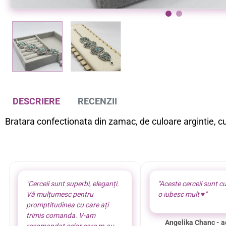
a
Bratara margelute Miyuki
Bratara 7 chakre piatre natural
%
-22%
29,00 lei
9,00 lei
37,00 lei
DESCRIERE
RECENZII
Bratara confectionata din zamac, de culoare argintie, cu 
"Cerceii sunt superbi, eleganți.
"Aceste cerceii sunt cu
Vă mulțumesc pentru
o iubesc mult ♥️"
promptitudinea cu care ați
trimis comanda. V-am
Angelika Chanc - a