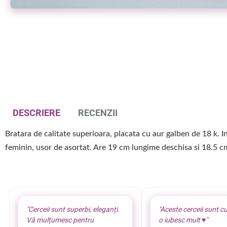
uti
Bratara de picior placata aur galben 18k
Bratara de pic
49,00 lei
39,00 lei
DESCRIERE
RECENZII
Bratara de calitate superioara, placata cu aur galben de 18 k. I
feminin, usor de asortat. Are 19 cm lungime deschisa si 18.5 c
"Cerceii sunt superbi, eleganți.
"Aceste cerceii sunt cu
Vă mulțumesc pentru
o iubesc mult ♥️"