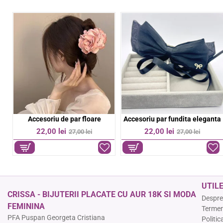
Bratara aurie pe snur negru
Bratara colorata elastica
%
-11%
-36%
39,00 lei
9,00 lei
44,00 lei
14,00 lei
UTIL
CRISSA - BIJUTERII PLACATE CU AUR 18K SI MODA
Despre
FEMININA
Termeni
PFA Puspan Georgeta Cristiana
Politic