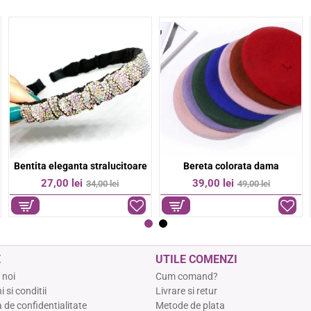
Bratara colorata margelute fine
Bratara colorata otel inoxidabil
-36%
-17%
9,00 lei
74,00 lei
14,00 lei
89,00 lei
E
UTILE COMENZI
 noi
Cum comand?
 si conditii
Livrare si retur
a de confidentialitate
Metode de plata