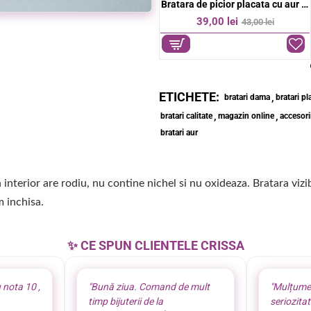
ior placata cu aur 18k
Bratara de picior placata cu aur 18k
Bratara de picior placata cu aur 18k
-9%
39,00 lei
39,00 lei
43,00 lei
ETICHETE:
,
bratari dama
bratari pl
,
,
bratari calitate
magazin online
accesor
bratari aur
n interior are rodiu, nu contine nichel si nu oxideaza. Bratara vi
m inchisa.
✨ CE SPUN CLIENTELE CRISSA
 nota 10 ,
"Bună ziua. Comand de mult
"Mulțume
timp bijuterii de la
seriozita