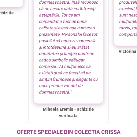
dumneavoastră. Însă recunosc
produsel
că de fiecare dată îmi întreceți
excelent,
chizitie
așteptările. Tot ce am
sunt nes
comandat a fost de bună
mulțumită
calitate și exact așa cum erau
tarziu, t
prezentate. Personalul face tot
comportă
posibilul să onoreze comenzile
și întotdeauna și-au arătat
Victorina
bunătatea și finețea printr-un
cadou simbolic adăugat
comenzii. Vă mulțumesc că
existați și că ne faceți să ne
simțim frumoase și elegante cu
orice produs vândut de
dumneavoastră."
Mihaela Eremia - achizitie
verificata
OFERTE SPECIALE DIN COLECTIA CRISSA