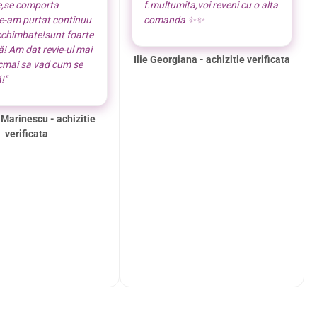
e,se comporta
f.multumita,voi reveni cu o alta
le-am purtat continuu
comanda ✨️✨️
cchimbate!sunt foarte
! Am dat revie-ul mai
Ilie Georgiana - achizitie verificata
ocmai sa vad cum se
!"
 Marinescu - achizitie
verificata