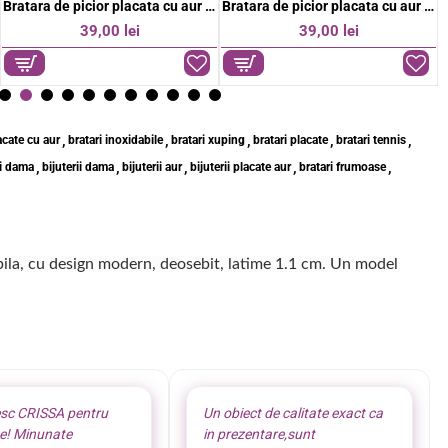
Bratara de picior placata cu aur 18k
Bratara de picior placata cu aur 18k
39,00 lei
39,00 lei
,
,
,
,
,
acate cu aur
bratari inoxidabile
bratari xuping
bratari placate
bratari tennis
,
,
,
,
,
ii dama
bijuterii dama
bijuterii aur
bijuterii placate aur
bratari frumoase
zibila, cu design modern, deosebit, latime 1.1 cm. Un model
sc CRISSA pentru
Un obiect de calitate exact ca
te! Minunate
in prezentare,sunt