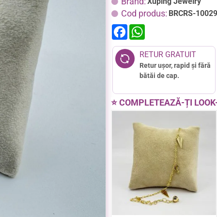
Brand:
Xuping Jewelry
Cod produs:
BRCRS-1002
F
W
a
h
c
a
e
t
RETUR GRATUIT
b
s
Retur ușor, rapid și fără
o
A
o
p
bătăi de cap.
k
p
⭐ COMPLETEAZĂ-ȚI LOOK