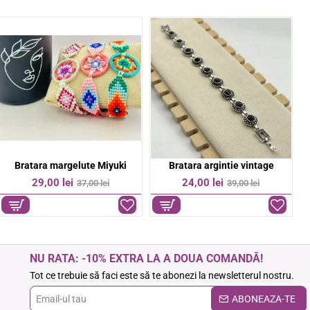
Bratara colorata pe snur
Bratara Cruce otel inoxidabil
-50%
-14%
6,00 lei
37,00 lei
12,00 lei
43,00 lei
NU RATA: -10% EXTRA LA A DOUA COMANDĂ!
Tot ce trebuie să faci este să te abonezi la newsletterul nostru.
Email-
ABONEAZA-TE