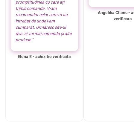
promptitudinea cu care ați
trimis comanda. V-am
Angelika Chanc - a
recomandat celor care m-au
verificata
întrebat de unde i-am
cumparat. Urmăresc site-ul
dvs. si voi mai comanda și alte
produse."
Elena E - achizitie verificata