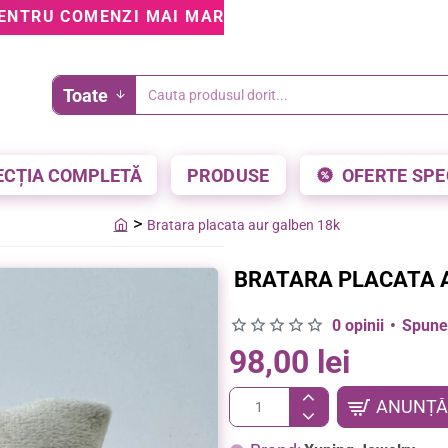
ENTRU COMENZI MAI MARI DE 199 LEI • 5% REDUCE
Toate
Cauta
produsul
dorit...
ECȚIA COMPLETĂ
PRODUSE
OFERTE SPE
Bratara placata aur galben 18k
home
BRATARA PLACATA 
0 opinii
•
Spune-
98,00 lei
ANUNȚĂ