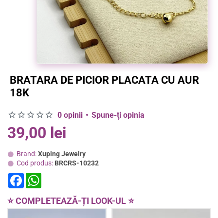
BRATARA DE PICIOR PLACATA CU AUR
18K
0 opinii
•
Spune-ţi opinia
39,00 lei
Brand:
Xuping Jewelry
Cod produs:
BRCRS-10232
F
W
a
h
c
a
e
t
⭐ COMPLETEAZĂ-ȚI LOOK-UL ⭐
b
s
o
A