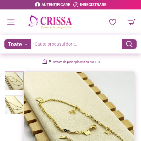
AUTENTIFICARE
INREGISTRARE
Toate
Cauta
produsul
Bratara de picior placata cu aur 18k
dorit...
home