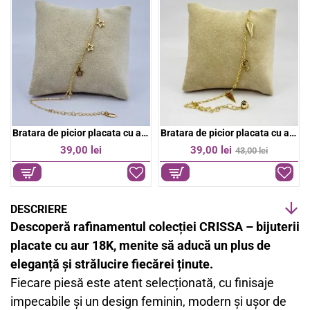
o
p
k
p
Bratara de picior placata cu aur 18k
Bratara de picior placata cu aur 18k
-9%
39,00 lei
39,00 lei
43,00 lei
DESCRIERE
Descoperă rafinamentul colecției CRISSA – bijuterii
placate cu aur 18K, menite să aducă un plus de
eleganță și strălucire fiecărei ținute.
Fiecare piesă este atent selecționată, cu finisaje
impecabile și un design feminin, modern și ușor de