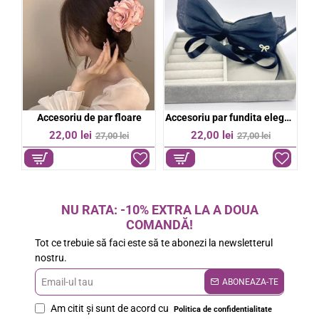
bil
Accesoriu de par floare
Accesoriu par fundita eleganta
%
-19%
-19%
22,00 lei
22,00 lei
27,00 lei
27,00 lei
NU RATA: -10% EXTRA LA A DOUA
COMANDĂ!
Tot ce trebuie să faci este să te abonezi la newsletterul
nostru.
Email-
ABONEAZA-TE
ul
Am citit şi sunt de acord cu
Politica de confidentialitate
tau