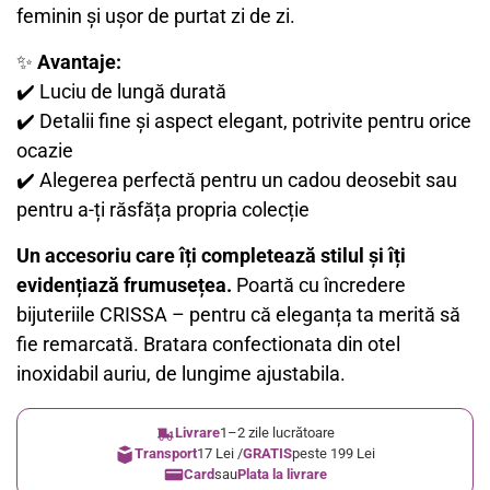
feminin și ușor de purtat zi de zi.
✨
Avantaje:
✔️ Luciu de lungă durată
✔️ Detalii fine și aspect elegant, potrivite pentru orice
ocazie
✔️ Alegerea perfectă pentru un cadou deosebit sau
pentru a-ți răsfăța propria colecție
Un accesoriu care îți completează stilul și îți
evidențiază frumusețea.
Poartă cu încredere
bijuteriile CRISSA – pentru că eleganța ta merită să
fie remarcată. Bratara confectionata din otel
inoxidabil auriu, de lungime ajustabila.
Livrare
1–2 zile lucrătoare
Transport
17 Lei /
GRATIS
peste 199 Lei
Card
sau
Plata la livrare