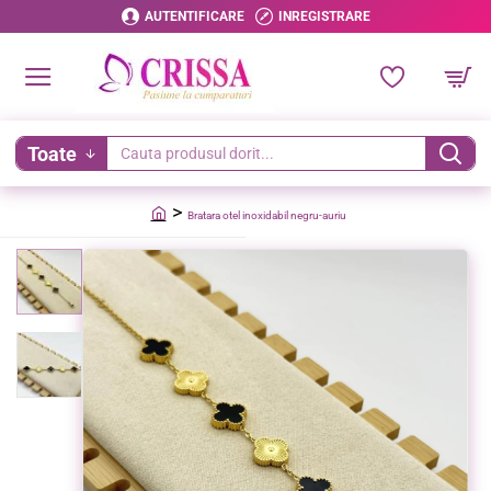
AUTENTIFICARE
INREGISTRARE
Toate
Cauta
produsul
Bratara otel inoxidabil negru-auriu
dorit...
home