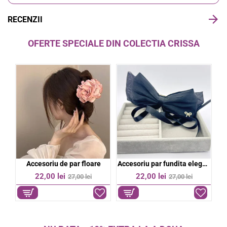
RECENZII
OFERTE SPECIALE DIN COLECTIA CRISSA
Accesoriu par fundita eleganta
Bentita eleganta stralucitoare
Bereta colorata dama
%
-21%
-20%
27,00 lei
39,00 lei
34,00 lei
49,00 lei