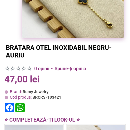
BRATARA OTEL INOXIDABIL NEGRU-
AURIU
0 opinii
•
Spune-ţi opinia
47,00 lei
Brand:
Rumy Jewelry
Cod produs:
BRCRS-103421
F
W
a
h
c
a
e
t
⭐ COMPLETEAZĂ-ȚI LOOK-UL ⭐
b
s
o
A