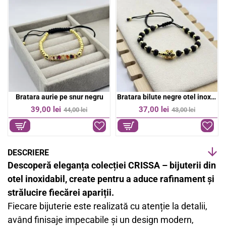
o
p
k
p
Bratara aurie pe snur negru
Bratara bilute negre otel inoxidabil
-11%
-14%
39,00 lei
37,00 lei
44,00 lei
43,00 lei
DESCRIERE
Descoperă eleganța colecției CRISSA – bijuterii din
otel inoxidabil, create pentru a aduce rafinament și
strălucire fiecărei apariții.
Fiecare bijuterie este realizată cu atenție la detalii,
având finisaje impecabile și un design modern,