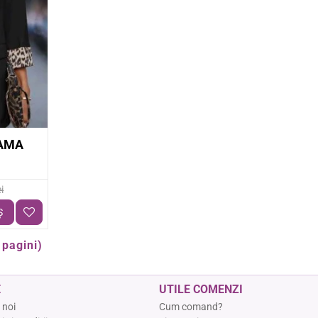
-9%
AMA
i
Ş
 pagini)
E
UTILE COMENZI
 noi
Cum comand?