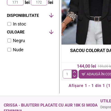
lei
lei
DISPONIBILITATE
In stoc
CULOARE
Negru
Nude
SACOU COLORAT D
144,00 lei
159,00 le
ADAUGĂ ÎN CO
Sacou
colorat
Afişare 1 - 1 din 1 (1
dama
UTIL
CRISSA - BIJUTERII PLACATE CU AUR 18K SI MODA
Despre