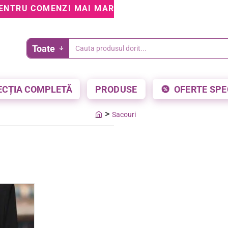
ENTRU COMENZI MAI MARI DE 199 LEI • 5% REDUCE
Toate
Cauta
produsul
dorit...
ECȚIA COMPLETĂ
PRODUSE
OFERTE SPE
Sacouri
home