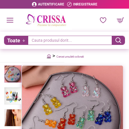
AUTENTIFICARE
INREGISTRARE
Toate
Cauta
produsul
Cercei ursuleti colorati
dorit...
home