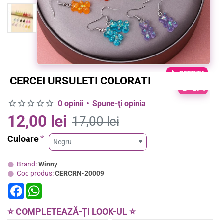
OFERTA
CERCEI URSULETI COLORATI
-29%
0 opinii
•
Spune-ţi opinia
12,00 lei
17,00 lei
Culoare
Brand:
Winny
Cod produs:
CERCRN-20009
F
W
a
h
c
a
e
t
⭐ COMPLETEAZĂ-ȚI LOOK-UL ⭐
b
s