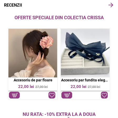
RECENZII
OFERTE SPECIALE DIN COLECTIA CRISSA
bil
Accesoriu de par floare
Accesoriu par fundita eleganta
%
-19%
-19%
22,00 lei
22,00 lei
27,00 lei
27,00 lei
NU RATA: -10% EXTRA LA A DOUA