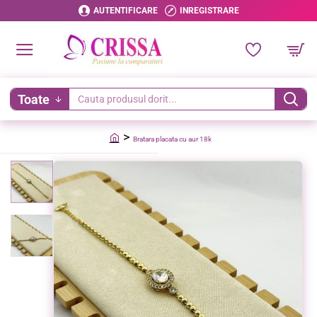
AUTENTIFICARE
INREGISTRARE
Toate
Cauta
produsul
Bratara placata cu aur 18k
dorit...
home