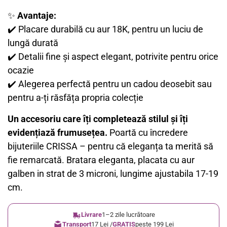
✨
Avantaje:
✔️ Placare durabilă cu aur 18K, pentru un luciu de
lungă durată
✔️ Detalii fine și aspect elegant, potrivite pentru orice
ocazie
✔️ Alegerea perfectă pentru un cadou deosebit sau
pentru a-ți răsfăța propria colecție
Un accesoriu care îți completează stilul și îți
evidențiază frumusețea.
Poartă cu încredere
bijuteriile CRISSA – pentru că eleganța ta merită să
fie remarcată. Bratara eleganta, placata cu aur
galben in strat de 3 microni, lungime ajustabila 17-19
cm.
Livrare
1–2 zile lucrătoare
Transport
17 Lei /
GRATIS
peste 199 Lei