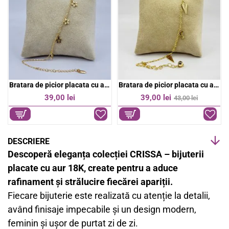
k
p
Bratara de picior placata cu aur 18k
Bratara de picior placata cu aur 18k
-9%
39,00 lei
39,00 lei
43,00 lei
DESCRIERE
Descoperă eleganța colecției CRISSA – bijuterii
placate cu aur 18K, create pentru a aduce
rafinament și strălucire fiecărei apariții.
Fiecare bijuterie este realizată cu atenție la detalii,
având finisaje impecabile și un design modern,
feminin și ușor de purtat zi de zi.