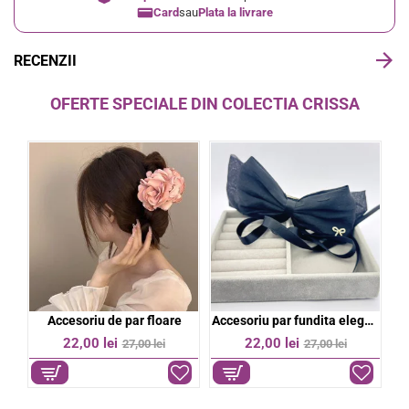
Card
sau
Plata la livrare
RECENZII
OFERTE SPECIALE DIN COLECTIA CRISSA
bil
Accesoriu de par floare
Accesoriu par fundita eleganta
%
-19%
-19%
22,00 lei
22,00 lei
27,00 lei
27,00 lei