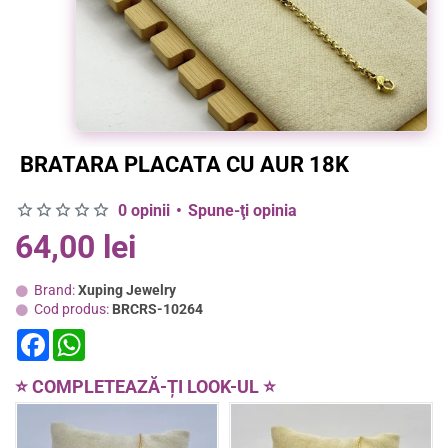
BRATARA PLACATA CU AUR 18K
0 opinii
•
Spune-ţi opinia
64,00 lei
Brand:
Xuping Jewelry
Cod produs:
BRCRS-10264
F
W
a
h
c
a
e
t
⭐ COMPLETEAZĂ-ȚI LOOK-UL ⭐
b
s
o
A
o
p