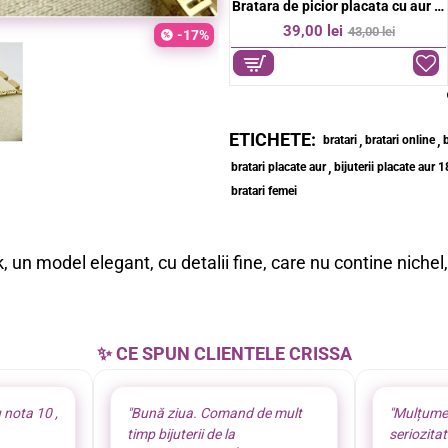
ior placata cu aur 18k
Bratara de picior placata cu aur 18k
Brățară de picior placată cu aur 18K model lant fin
-9%
39,00 lei
39,00 lei
43,00 lei
-17%
ETICHETE:
,
,
bratari
bratari online
,
bratari placate aur
bijuterii placate aur 
bratari femei
, un model elegant, cu detalii fine, care nu contine niche
✨ CE SPUN CLIENTELE CRISSA
 nota 10 ,
"Bună ziua. Comand de mult
"Mulțume
timp bijuterii de la
seriozita