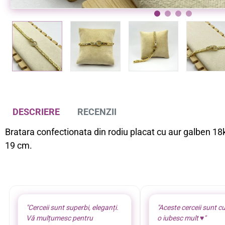
Bratara de picior placata cu aur 18k
Bratara de picior placata cu aur 18k
Bratara de pic
-9%
39,00 lei
39,00 lei
43,00 lei
DESCRIERE
RECENZII
Bratara confectionata din rodiu placat cu aur galben 18k
19 cm.
"Cerceii sunt superbi, eleganți.
"Aceste cerceii sunt cu
Vă mulțumesc pentru
o iubesc mult ♥️"