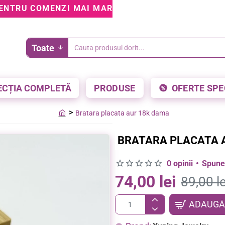
ENTRU COMENZI MAI MARI DE 199 LEI • 5% REDUCE
Toate
Cauta
produsul
dorit...
ECȚIA COMPLETĂ
PRODUSE
OFERTE SPE
Bratara placata aur 18k dama
home
BRATARA PLACATA 
0 opinii
•
Spune-
74,00 lei
89,00 le
ADAUGĂ 