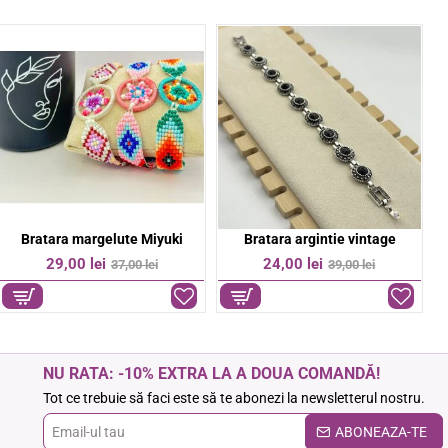
Bratara colorata pe snur
Bratara Cruce otel inoxidabil
-50%
-14%
6,00 lei
37,00 lei
12,00 lei
43,00 lei
NU RATA: -10% EXTRA LA A DOUA COMANDĂ!
Tot ce trebuie să faci este să te abonezi la newsletterul nostru.
Email-
ABONEAZA-TE