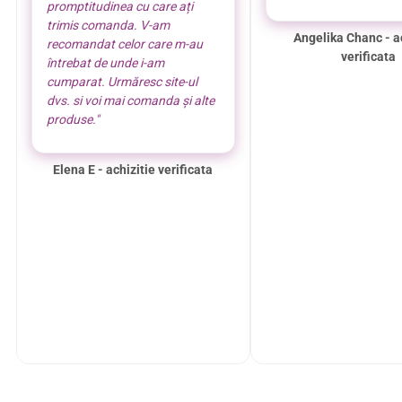
promptitudinea cu care ați
trimis comanda. V-am
Angelika Chanc - a
recomandat celor care m-au
verificata
întrebat de unde i-am
cumparat. Urmăresc site-ul
dvs. si voi mai comanda și alte
produse."
Elena E - achizitie verificata