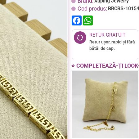
Brand:
Xuping Jewelry
Cod produs:
BRCRS-1015
F
W
a
h
c
a
e
t
RETUR GRATUIT
b
s
Retur ușor, rapid și fără
o
A
o
p
bătăi de cap.
k
p
⭐ COMPLETEAZĂ-ȚI LOOK