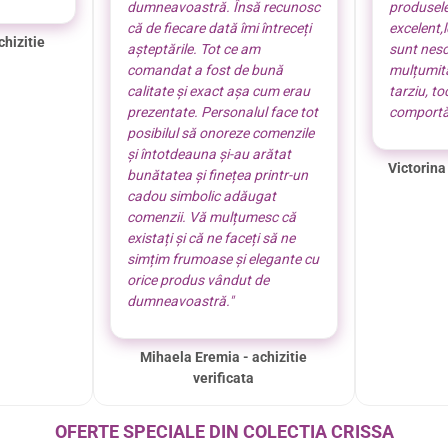
dumneavoastră. Însă recunosc
produsel
că de fiecare dată îmi întreceți
excelent,
chizitie
așteptările. Tot ce am
sunt nes
comandat a fost de bună
mulțumită
calitate și exact așa cum erau
tarziu, t
prezentate. Personalul face tot
comportă
posibilul să onoreze comenzile
și întotdeauna și-au arătat
Victorina
bunătatea și finețea printr-un
cadou simbolic adăugat
comenzii. Vă mulțumesc că
existați și că ne faceți să ne
simțim frumoase și elegante cu
orice produs vândut de
dumneavoastră."
Mihaela Eremia - achizitie
verificata
OFERTE SPECIALE DIN COLECTIA CRISSA