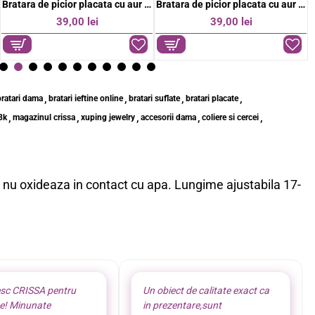
Brățară fixa placată cu aur 18K cu zirconii stralucitoare si detalii feminine rafinate
Brățară fixa placată cu aur 18K design modern de forma unui cui decorata cu cristale stralucitoare
NOU
89,00 lei
84,00 lei
,
,
,
,
bratari dama
bratari ieftine online
bratari suflate
bratari placate
,
,
,
,
,
18k
magazinul crissa
xuping jewelry
accesorii dama
coliere si cercei
l, nu oxideaza in contact cu apa. Lungime ajustabila 17-
sc CRISSA pentru
Un obiect de calitate exact ca
te! Minunate
in prezentare,sunt