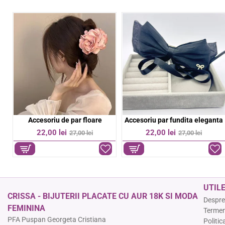
Bratara aurie pe snur negru
Bratara colorata elastica
%
-11%
-36%
39,00 lei
9,00 lei
44,00 lei
14,00 lei
UTIL
CRISSA - BIJUTERII PLACATE CU AUR 18K SI MODA
Despre
FEMININA
Termeni
PFA Puspan Georgeta Cristiana
Politic