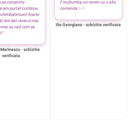
e,se comporta
f.multumita,voi reveni cu o alta
le-am purtat continuu
comanda ✨️✨️
cchimbate!sunt foarte
! Am dat revie-ul mai
Ilie Georgiana - achizitie verificata
ocmai sa vad cum se
!"
 Marinescu - achizitie
verificata