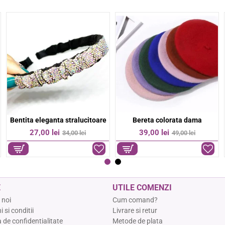
Bratara colorata margelute fine
Bratara colorata otel inoxidabil
-36%
-17%
9,00 lei
74,00 lei
14,00 lei
89,00 lei
E
UTILE COMENZI
 noi
Cum comand?
 si conditii
Livrare si retur
a de confidentialitate
Metode de plata