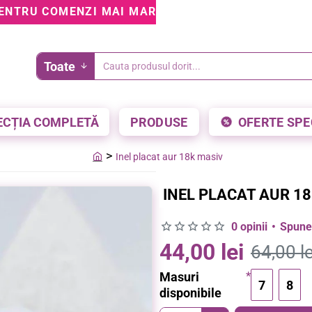
ENTRU COMENZI MAI MARI DE 199 LEI • 5% REDUCE
Toate
Cauta
produsul
dorit...
ECȚIA COMPLETĂ
PRODUSE
OFERTE SPE
Inel placat aur 18k masiv
home
INEL PLACAT AUR 1
0 opinii
•
Spune-
44,00 lei
64,00 le
Masuri
7
8
disponibile