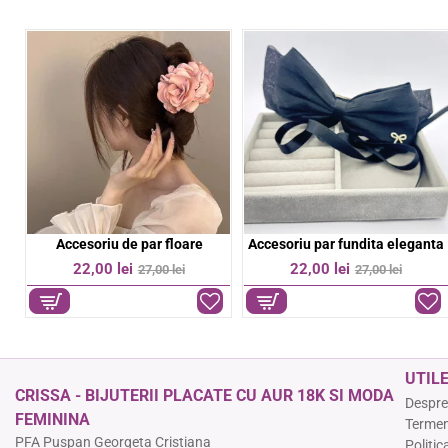
Bratara aurie pe snur negru
Bratara colorata elastica
%
-11%
-36%
39,00 lei
9,00 lei
44,00 lei
14,00 lei
UTIL
CRISSA - BIJUTERII PLACATE CU AUR 18K SI MODA
Despre
FEMININA
Termeni
PFA Puspan Georgeta Cristiana
Politic