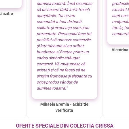
dumneavoastră. Însă recunosc
produsel
că de fiecare dată îmi întreceți
excelent,
chizitie
așteptările. Tot ce am
sunt nes
comandat a fost de bună
mulțumită
calitate și exact așa cum erau
tarziu, t
prezentate. Personalul face tot
comportă
posibilul să onoreze comenzile
și întotdeauna și-au arătat
Victorina
bunătatea și finețea printr-un
cadou simbolic adăugat
comenzii. Vă mulțumesc că
existați și că ne faceți să ne
simțim frumoase și elegante cu
orice produs vândut de
dumneavoastră."
Mihaela Eremia - achizitie
verificata
OFERTE SPECIALE DIN COLECTIA CRISSA