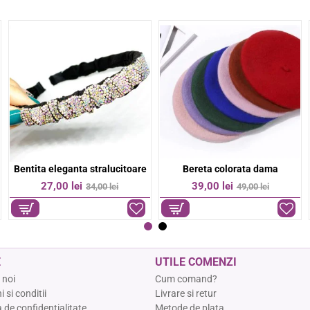
Bratara colorata margelute fine
Bratara colorata otel inoxidabil
-36%
-17%
9,00 lei
74,00 lei
14,00 lei
89,00 lei
E
UTILE COMENZI
 noi
Cum comand?
 si conditii
Livrare si retur
a de confidentialitate
Metode de plata