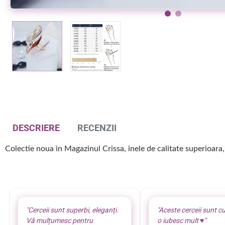
Inel modern otel inoxidabil
Inel placat aur 18 k elegant
OFERTA
59,00 lei
44,00 lei
64,00 lei
-8%
DESCRIERE
RECENZII
Colectie noua in Magazinul Crissa, inele de calitate superioara,
"Cerceii sunt superbi, eleganți.
"Aceste cerceii sunt cu
Vă mulțumesc pentru
o iubesc mult ♥️"