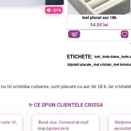
-31%
Inel placat aur 18k
Inel placat aur 18k
OFERTA
OFERTA
44,00 lei
54,00 lei
54,00 lei
-19%
ETICHETE:
,
,
inel
inele dama
inele 
,
,
bijuterii placate
inel cristale
inel inimio
 nu isi schimba culoarea, sunt placate cu aur de 18 k, iar cristal
✨ CE SPUN CLIENTELE CRISSA
 nota 10 ,
"Bună ziua. Comand de mult
"Mulțume
timp bijuterii de la
seriozita