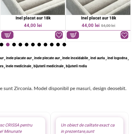
Inel placat aur 18k
Inel placat aur 18k
OFERTA
44,00 lei
44,00 lei
54,00 lei
-19%
,
,
,
,
,
,
aur
inele placate aur
inele plecate aur
inele inoxidabile
inel auriu
inel logodna
,
,
,
ara
inele medicinale
bijuterii medicinale
bijuterii rodiu
ele sunt Zirconia. Model disponibil pe masuri, design deosebit.
sc CRISSA pentru
Un obiect de calitate exact ca
te! Minunate
in prezentare,sunt