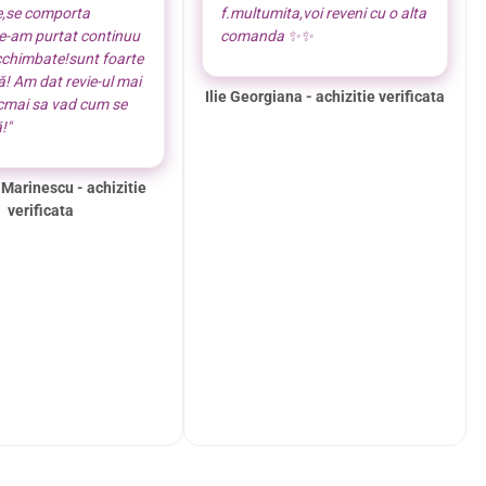
e,se comporta
f.multumita,voi reveni cu o alta
le-am purtat continuu
comanda ✨️✨️
cchimbate!sunt foarte
! Am dat revie-ul mai
Ilie Georgiana - achizitie verificata
ocmai sa vad cum se
!"
 Marinescu - achizitie
verificata