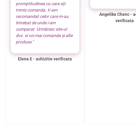
promptitudinea cu care ați
trimis comanda. V-am
Angelika Chanc - a
recomandat celor care m-au
verificata
întrebat de unde i-am
cumparat. Urmăresc site-ul
dvs. si voi mai comanda și alte
produse."
Elena E - achizitie verificata