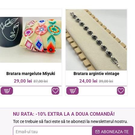
Bratara colorata pe snur
Bratara Cruce otel inoxidabil
-50%
-14%
6,00 lei
37,00 lei
12,00 lei
43,00 lei
NU RATA: -10% EXTRA LA A DOUA COMANDĂ!
Tot ce trebuie să faci este să te abonezi la newsletterul nostru.
Email-
ABONEAZA-TE