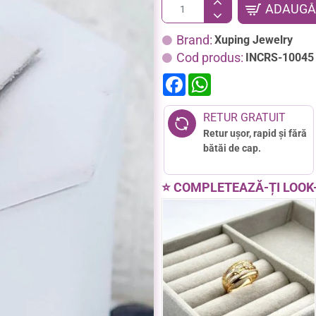
ADAUGĂ 
Brand:
Xuping Jewelry
Cod produs:
INCRS-10045
F
W
a
h
c
a
e
t
RETUR GRATUIT
b
s
Retur ușor, rapid și fără
o
A
o
p
bătăi de cap.
k
p
⭐ COMPLETEAZĂ-ȚI LOOK