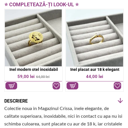
e
t
⭐ COMPLETEAZĂ-ȚI LOOK-UL ⭐
b
s
o
A
o
p
k
p
Inel modern otel inoxidabil
Inel placat aur 18 k elegant
OFERTA
59,00 lei
44,00 lei
64,00 lei
-8%
DESCRIERE
Colectie noua in Magazinul Crissa, inele elegante, de
calitate superioara, inoxidabile, nici in contact cu apa nu isi
schimba culoarea, sunt placate cu aur de 18 k, iar cristalele