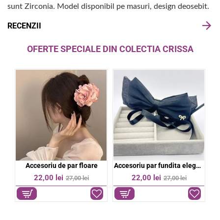
sunt Zirconia. Model disponibil pe masuri, design deosebit.
RECENZII
OFERTE SPECIALE DIN COLECTIA CRISSA
bil
Accesoriu de par floare
Accesoriu par fundita eleganta
%
-19%
-19%
22,00 lei
22,00 lei
27,00 lei
27,00 lei