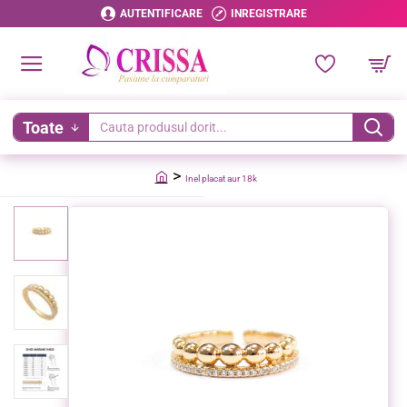
AUTENTIFICARE
INREGISTRARE
Toate
Cauta
produsul
Inel placat aur 18k
dorit...
home