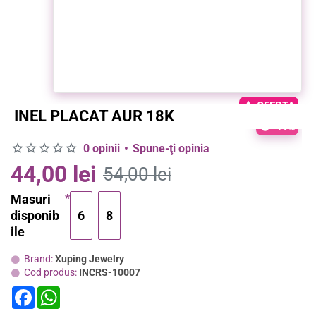
OFERTA
INEL PLACAT AUR 18K
-19%
0 opinii
•
Spune-ţi opinia
44,00 lei
54,00 lei
Masuri
disponib
6
8
ile
Brand:
Xuping Jewelry
Cod produs:
INCRS-10007
F
W
a
h
c
a