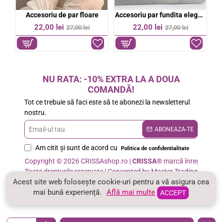
Accesoriu par fundita eleganta
Bentita eleganta stralucitoare
Bereta colorata dama
%
-21%
-20%
27,00 lei
39,00 lei
34,00 lei
49,00 lei
NU RATA: -10% EXTRA LA A DOUA
COMANDĂ!
Tot ce trebuie să faci este să te abonezi la newsletterul
nostru.
Email-
ABONEAZA-TE
ul
Am citit şi sunt de acord cu
Politica de confidentialitate
tau
Copyright © 2026 CRISSAshop.ro |
CRISSA®
marcă înregistrată
Toate drepturile rezervate | Concepted by Master Trading
Acest site web folosește cookie-uri pentru a vă asigura cea
mai bună experiență.
Află mai multe
ACCEPT