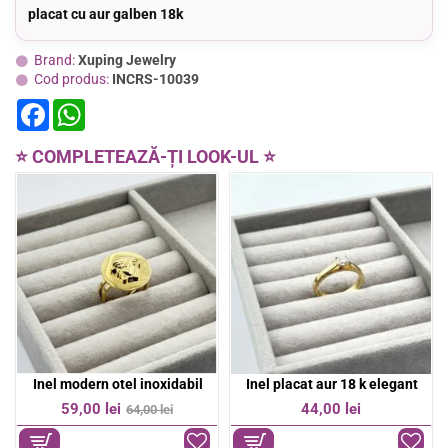
placat cu aur galben 18k
Brand:
Xuping Jewelry
Cod produs:
INCRS-10039
F
W
a
h
c
a
e
t
⭐ COMPLETEAZĂ-ȚI LOOK-UL ⭐
b
s
o
A
o
p
k
p
Inel placat aur 18k
Inel placat aur 18k
OFERTA
OFERTA
44,00 lei
54,00 lei
54,00 lei
-19%