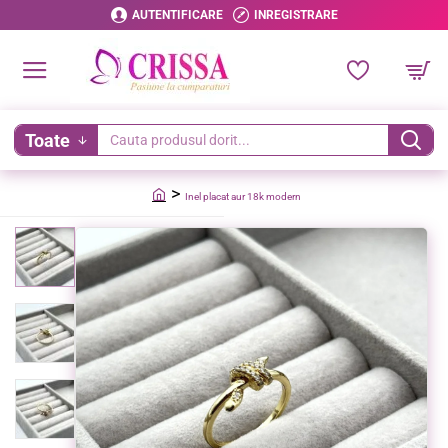
AUTENTIFICARE
INREGISTRARE
Toate
Cauta
produsul
Inel placat aur 18k modern
dorit...
home