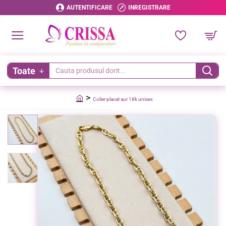
AUTENTIFICARE
INREGISTRARE
Toate
Cauta
produsul
Colier placat aur 18k unisex
dorit...
home