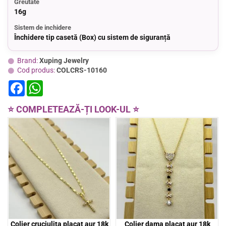
Greutate
16g
Sistem de inchidere
Închidere tip casetă (Box) cu sistem de siguranță
Brand:
Xuping Jewelry
Cod produs:
COLCRS-10160
F
W
a
h
c
a
e
t
⭐ COMPLETEAZĂ-ȚI LOOK-UL ⭐
b
s
o
A
o
p
k
p
Colier dama placat aur 18k
Colier dama placat aur 18k