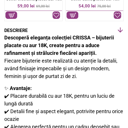
OFERTA
-20%
59,00 lei
43,00 lei
74,00 lei
DESCRIERE
Descoperă eleganța colecției CRISSA – bijuterii
placate cu aur 18K, create pentru a aduce
rafinament și strălucire fiecărei apariții.
Fiecare bijuterie este realizată cu atenție la detalii,
având finisaje impecabile și un design modern,
feminin și ușor de purtat zi de zi.
✨
Avantaje:
✔️ Placare durabilă cu aur 18K, pentru un luciu de
lungă durată
✔️ Detalii fine și aspect elegant, potrivite pentru orice
ocazie
✔️ Alegerea perfectă pentru un cadou deosebit sau