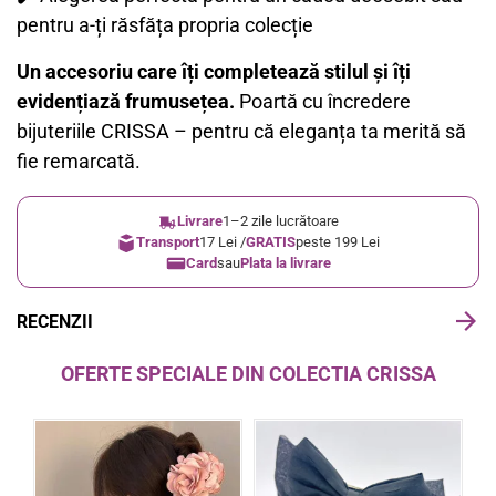
pentru a-ți răsfăța propria colecție
Un accesoriu care îți completează stilul și îți
evidențiază frumusețea.
Poartă cu încredere
bijuteriile CRISSA – pentru că eleganța ta merită să
fie remarcată.
Livrare
1–2 zile lucrătoare
Transport
17 Lei /
GRATIS
peste 199 Lei
Card
sau
Plata la livrare
RECENZII
OFERTE SPECIALE DIN COLECTIA CRISSA