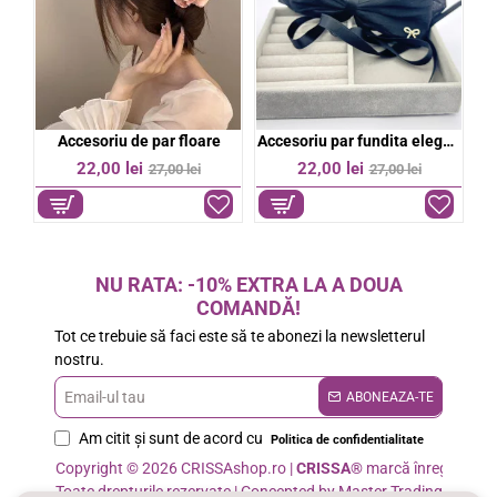
Accesoriu par fundita eleganta
Bentita eleganta stralucitoare
Bereta colorata dama
%
-21%
-20%
27,00 lei
39,00 lei
34,00 lei
49,00 lei
NU RATA: -10% EXTRA LA A DOUA
COMANDĂ!
Tot ce trebuie să faci este să te abonezi la newsletterul
nostru.
Email-
ABONEAZA-TE
ul
Am citit şi sunt de acord cu
Politica de confidentialitate
tau
Copyright © 2026 CRISSAshop.ro |
CRISSA®
marcă înregistrată
Toate drepturile rezervate | Concepted by Master Trading