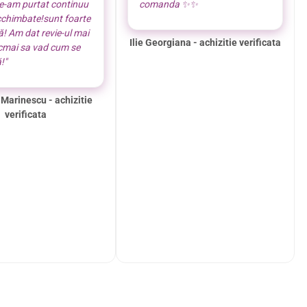
le-am purtat continuu
comanda ✨️✨️
cchimbate!sunt foarte
! Am dat revie-ul mai
Ilie Georgiana - achizitie verificata
ocmai sa vad cum se
!"
 Marinescu - achizitie
verificata