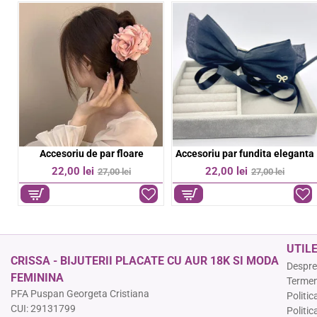
Bratara aurie pe snur negru
Bratara colorata elastica
%
-11%
-36%
39,00 lei
9,00 lei
44,00 lei
14,00 lei
UTIL
CRISSA - BIJUTERII PLACATE CU AUR 18K SI MODA
Despre
FEMININA
Termeni
PFA Puspan Georgeta Cristiana
Politic
CUI: 29131799
Politic