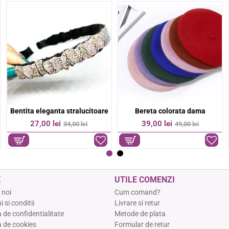
Bratara colorata margelute fine
Bratara colorata otel inoxidabil
-36%
-17%
9,00 lei
74,00 lei
14,00 lei
89,00 lei
E
UTILE COMENZI
 noi
Cum comand?
 si conditii
Livrare si retur
a de confidentialitate
Metode de plata
a de cookies
Formular de retur