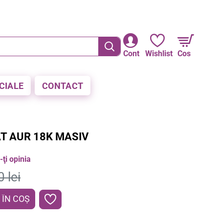
RE LA PLATA CU CARDUL
Cont
Wishlist
Cos
CIALE
CONTACT
T AUR 18K MASIV
ţi opinia
 lei
ÎN COŞ