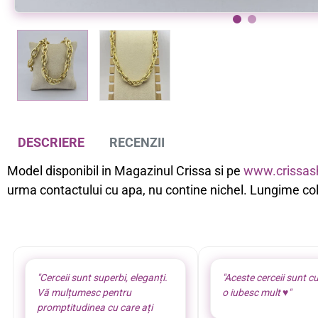
Colier cruciulita placat aur 18k
Colier dama placat aur 18k
-14%
-28%
59,00 lei
54,00 lei
69,00 lei
75,00 lei
DESCRIERE
RECENZII
Model disponibil in Magazinul Crissa si pe
www.crissas
urma contactului cu apa, nu contine nichel. Lungime col
"Cerceii sunt superbi, eleganți.
"Aceste cerceii sunt cu
Vă mulțumesc pentru
o iubesc mult ♥️"
promptitudinea cu care ați