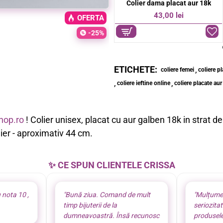
Colier dama placat aur 18k
Colier dama placat aur 18k
OFERTA
-20%
59,00 lei
43,00 lei
74,00 lei
OFERTA
-25%
ETICHETE:
,
coliere femei
coliere p
,
,
coliere ieftine online
coliere placate au
hop.ro
! Colier unisex, placat cu aur galben 18k in strat d
ier - aproximativ 44 cm.
✨ CE SPUN CLIENTELE CRISSA
 nota 10 ,
"Bună ziua. Comand de mult
"Mulțume
timp bijuterii de la
seriozita
dumneavoastră. Însă recunosc
produsel