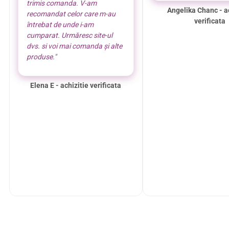
trimis comanda. V-am
Angelika Chanc - a
recomandat celor care m-au
verificata
întrebat de unde i-am
cumparat. Urmăresc site-ul
dvs. si voi mai comanda și alte
produse."
Elena E - achizitie verificata