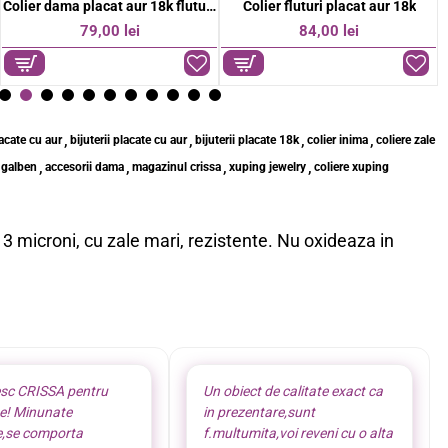
Colier dama placat aur 18k fluture
Colier fluturi placat aur 18k
79,00 lei
84,00 lei
,
,
,
,
lacate cu aur
bijuterii placate cu aur
bijuterii placate 18k
colier inima
coliere zale
,
,
,
,
r galben
accesorii dama
magazinul crissa
xuping jewelry
coliere xuping
e 3 microni, cu zale mari, rezistente. Nu oxideaza in
sc CRISSA pentru
Un obiect de calitate exact ca
te! Minunate
in prezentare,sunt
e,se comporta
f.multumita,voi reveni cu o alta