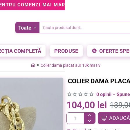
ENTRU COMENZI MAI MARI DE 199 LEI • 5% REDUCE
Toate
Cauta
produsul
dorit...
ECȚIA COMPLETĂ
PRODUSE
OFERTE SPE
Colier dama placat aur 18k masiv
home
COLIER DAMA PLACA
0 opinii
•
Spune-
104,00 lei
139,00
ADAUGĂ 