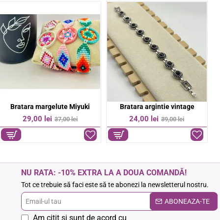
Bratara colorata pe snur
Bratara Cruce otel inoxidabil
-50%
-14%
6,00 lei
37,00 lei
12,00 lei
43,00 lei
NU RATA: -10% EXTRA LA A DOUA COMANDĂ!
Tot ce trebuie să faci este să te abonezi la newsletterul nostru.
Email-
ABONEAZA-TE
ul
Am citit şi sunt de acord cu