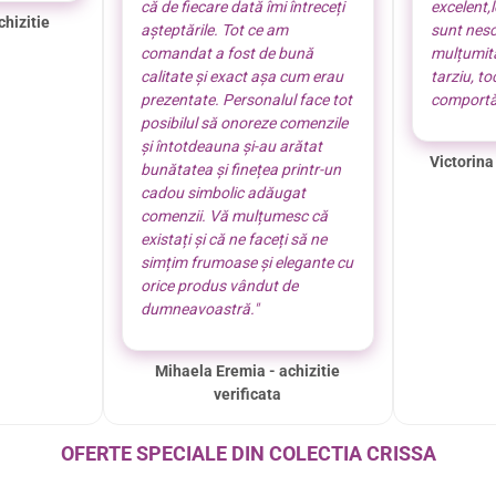
că de fiecare dată îmi întreceți
excelent,
chizitie
așteptările. Tot ce am
sunt nes
comandat a fost de bună
mulțumită
calitate și exact așa cum erau
tarziu, t
prezentate. Personalul face tot
comportă
posibilul să onoreze comenzile
și întotdeauna și-au arătat
Victorina
bunătatea și finețea printr-un
cadou simbolic adăugat
comenzii. Vă mulțumesc că
existați și că ne faceți să ne
simțim frumoase și elegante cu
orice produs vândut de
dumneavoastră."
Mihaela Eremia - achizitie
verificata
OFERTE SPECIALE DIN COLECTIA CRISSA