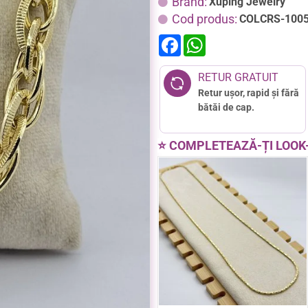
Brand:
Xuping Jewelry
Cod produs:
COLCRS-100
F
W
a
h
c
a
e
t
RETUR GRATUIT
b
s
Retur ușor, rapid și fără
o
A
o
p
bătăi de cap.
k
p
⭐ COMPLETEAZĂ-ȚI LOOK