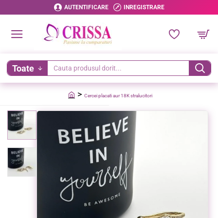
AUTENTIFICARE
INREGISTRARE
Toate
Cauta
produsul
Cercei placati aur 18K stralucitori
dorit...
home