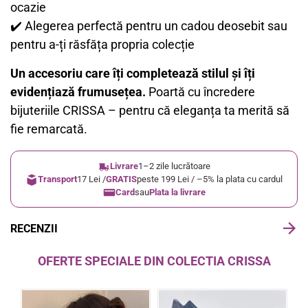
ocazie
✔️ Alegerea perfectă pentru un cadou deosebit sau
pentru a-ți răsfăța propria colecție
Un accesoriu care îți completează stilul și îți
evidențiază frumusețea.
Poartă cu încredere
bijuteriile CRISSA – pentru că eleganța ta merită să
fie remarcată.
Livrare
1–2 zile lucrătoare
Transport
17 Lei /
GRATIS
peste 199 Lei / –5% la plata cu cardul
Card
sau
Plata la livrare
RECENZII
OFERTE SPECIALE DIN COLECTIA CRISSA