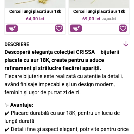
18k
Cercei lungi placati aur 18k
Cercei lungi placati aur 18K cu design multistrat si 
-7%
69,00 lei
47,00 lei
74,00 lei
DESCRIERE
Descoperă eleganța colecției CRISSA – bijuterii
placate cu aur 18K, create pentru a aduce
rafinament și strălucire fiecărei apariții.
Fiecare bijuterie este realizată cu atenție la detalii,
având finisaje impecabile și un design modern,
feminin și ușor de purtat zi de zi.
✨
Avantaje:
✔️ Placare durabilă cu aur 18K, pentru un luciu de
lungă durată
✔️ Detalii fine și aspect elegant, potrivite pentru orice