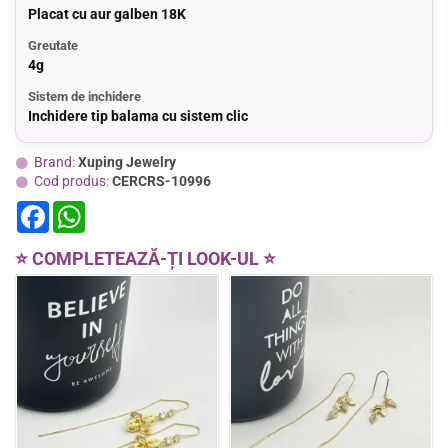
Placat cu aur galben 18K
Greutate
4g
Sistem de inchidere
Inchidere tip balama cu sistem clic
Brand:
Xuping Jewelry
Cod produs:
CERCRS-10996
F
W
a
h
c
a
e
t
⭐ COMPLETEAZĂ-ȚI LOOK-UL ⭐
b
s
o
A
o
p
k
p