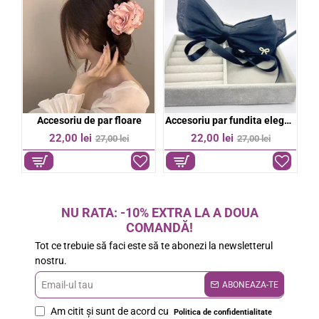
bil
Accesoriu de par floare
Accesoriu par fundita eleganta
%
-19%
-19%
22,00 lei
22,00 lei
27,00 lei
27,00 lei
NU RATA: -10% EXTRA LA A DOUA
COMANDĂ!
Tot ce trebuie să faci este să te abonezi la newsletterul
nostru.
Email-
ABONEAZA-TE
ul
Am citit şi sunt de acord cu
Politica de confidentialitate