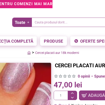
ENTRU COMENZI MAI MARI DE 199 LEI • 5% REDUCE
Toate
Cauta
produsul
dorit...
ECȚIA COMPLETĂ
PRODUSE
OFERTE SPE
Cercei placati aur 18k moderni
home
CERCEI PLACATI AU
0 opinii
•
Spune-
47,00 lei
ADAUGĂ 