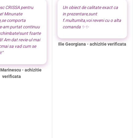
sc CRISSA pentru
Un obiect de calitate exact ca
te! Minunate
in prezentare,sunt
e,se comporta
f.multumita,voi reveni cu o alta
le-am purtat continuu
comanda ✨️✨️
cchimbate!sunt foarte
! Am dat revie-ul mai
Ilie Georgiana - achizitie verificata
ocmai sa vad cum se
!"
 Marinescu - achizitie
verificata