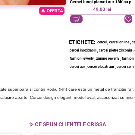
Cercei lungi placati aur 18K cu design multistrat si pietre stralucitoare
Cercei lungi placati aur 18K cu pandantiv cruce si detalii elegante
47,00 lei
49,00 lei
OFERTA
ETICHETE:
,
,
cercei
cercei online
ce
,
,
cercei inoxidabili
cercei pietre zirconiu
,
,
fashion jewerly
xuping jewerly
fashion 
,
,
cercei aur
cercei placati aur
cercei semnu
tate superioara si contin Rodiu (Rh) care este un metal de tranzitie rar, d
stralucire aparte. Cercei design elegant, model oval, accesorizat cu mici 
✨ CE SPUN CLIENTELE CRISSA