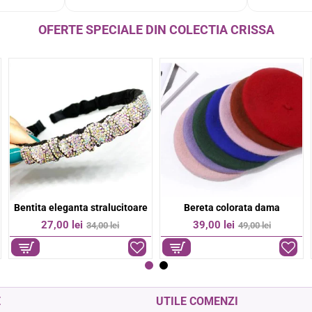
OFERTE SPECIALE DIN COLECTIA CRISSA
Bratara colorata margelute fine
Bratara colorata otel inoxidabil
-36%
-17%
9,00 lei
74,00 lei
14,00 lei
89,00 lei
E
UTILE COMENZI