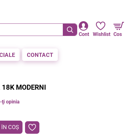
RE LA PLATA CU CARDUL
Cont
Wishlist
Cos
CIALE
CONTACT
R 18K MODERNI
ţi opinia
ÎN COŞ