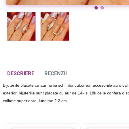
Cercei lungi placati aur 18k
Cercei lungi placati aur 18k
%
-7%
64,00 lei
69,00 lei
74,00 lei
DESCRIERE
RECENZII
Bijuteriile placate cu aur nu isi schimba culoarea, accesoriile au o cali
exterior, bijuteriile sunt placate cu aur de 14k si 18k ce le confera o 
calitate superioara, lungime 2.2 cm.