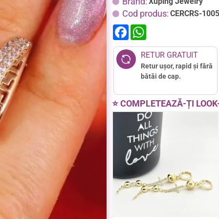
Brand:
Xuping Jewelry
Cod produs:
CERCRS-100
F
W
a
h
c
a
e
t
RETUR GRATUIT
b
s
Retur ușor, rapid și fără
o
A
o
p
bătăi de cap.
k
p
⭐ COMPLETEAZĂ-ȚI LOOK