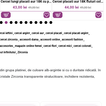
Cercei lungi placati aur 18K cu piatra stralucitoare si lant elegant
Cercei placati aur 18K fluturi colorati
-12%
-10%
43,00 lei
44,00 lei
49,00 lei
49,00 lei
,
,
,
,
,
rcei ieftini
cercei argint
cercei aur
cercei placati
cercei placati argint
,
,
,
,
cercei zirconiu
accesorii dama
accesorii online
accesorii fashion
,
,
,
,
,
accesories
magazin online femei
cercei flori
cercei mici
cercei colorati
,
l infinitului
Zirconia
in grupa platinei, de culoare alb-argintie si cu o duritate ridicată. In
cristale Zirconia transparente stralucitoare, inchidere rezistenta,