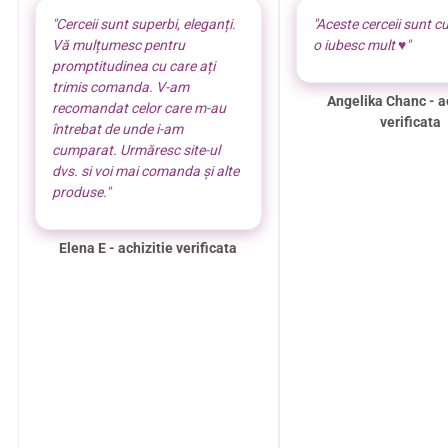
"Cerceii sunt superbi, eleganți.
"Aceste cerceii sunt cu
Vă mulțumesc pentru
o iubesc mult ♥️"
promptitudinea cu care ați
trimis comanda. V-am
Angelika Chanc - a
recomandat celor care m-au
verificata
întrebat de unde i-am
cumparat. Urmăresc site-ul
dvs. si voi mai comanda și alte
produse."
Elena E - achizitie verificata