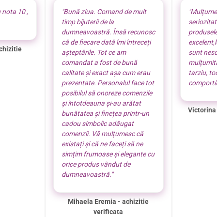
 nota 10 ,
"Bună ziua. Comand de mult
"Mulțume
timp bijuterii de la
seriozita
dumneavoastră. Însă recunosc
produsel
că de fiecare dată îmi întreceți
excelent,
chizitie
așteptările. Tot ce am
sunt nes
comandat a fost de bună
mulțumită
calitate și exact așa cum erau
tarziu, t
prezentate. Personalul face tot
comportă
posibilul să onoreze comenzile
și întotdeauna și-au arătat
Victorina
bunătatea și finețea printr-un
cadou simbolic adăugat
comenzii. Vă mulțumesc că
existați și că ne faceți să ne
simțim frumoase și elegante cu
orice produs vândut de
dumneavoastră."
Mihaela Eremia - achizitie
verificata