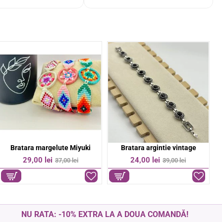
Bratara colorata pe snur
Bratara Cruce otel inoxidabil
-50%
-14%
6,00 lei
37,00 lei
12,00 lei
43,00 lei
NU RATA: -10% EXTRA LA A DOUA COMANDĂ!