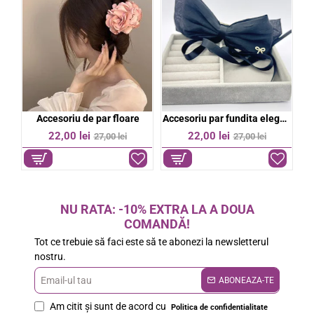
bil
Accesoriu de par floare
Accesoriu par fundita eleganta
%
-19%
-19%
22,00 lei
22,00 lei
27,00 lei
27,00 lei
NU RATA: -10% EXTRA LA A DOUA
COMANDĂ!
Tot ce trebuie să faci este să te abonezi la newsletterul
nostru.
Email-
ABONEAZA-TE
ul
Am citit şi sunt de acord cu
Politica de confidentialitate