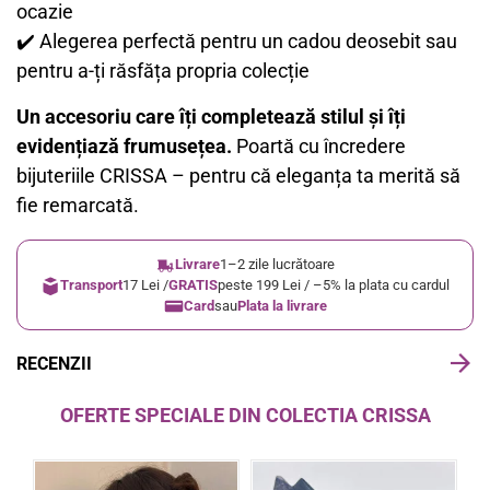
ocazie
✔️ Alegerea perfectă pentru un cadou deosebit sau
pentru a-ți răsfăța propria colecție
Un accesoriu care îți completează stilul și îți
evidențiază frumusețea.
Poartă cu încredere
bijuteriile CRISSA – pentru că eleganța ta merită să
fie remarcată.
Livrare
1–2 zile lucrătoare
Transport
17 Lei /
GRATIS
peste 199 Lei / –5% la plata cu cardul
Card
sau
Plata la livrare
RECENZII
OFERTE SPECIALE DIN COLECTIA CRISSA