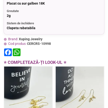
Placat cu aur galben 18K
Greutate
2g
Sistem de inchidere
Clapeta rabatabila
Brand:
Xuping Jewelry
Cod produs:
CERCRS-10998
F
W
a
h
c
a
e
t
⭐ COMPLETEAZĂ-ȚI LOOK-UL ⭐
b
s
o
A
o
p
k
p