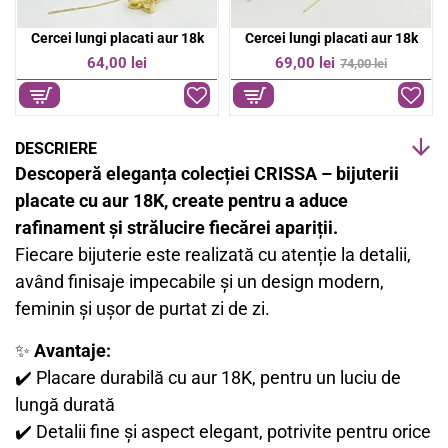
Cercei lungi placati aur 18K cu design multistrat si pietre stralucitoare
Cercei lungi placati aur 18K cu pandantiv cruce si detalii elegante
47,00 lei
49,00 lei
DESCRIERE
Descoperă eleganța colecției CRISSA – bijuterii
placate cu aur 18K, create pentru a aduce
rafinament și strălucire fiecărei apariții.
Fiecare bijuterie este realizată cu atenție la detalii,
având finisaje impecabile și un design modern,
feminin și ușor de purtat zi de zi.
✨
Avantaje:
✔️ Placare durabilă cu aur 18K, pentru un luciu de
lungă durată
✔️ Detalii fine și aspect elegant, potrivite pentru orice