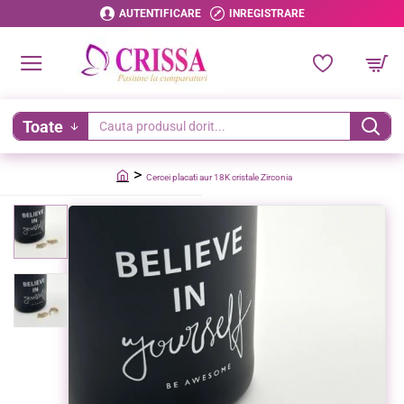
AUTENTIFICARE
INREGISTRARE
Toate
Cauta
produsul
Cercei placati aur 18K cristale Zirconia
dorit...
home