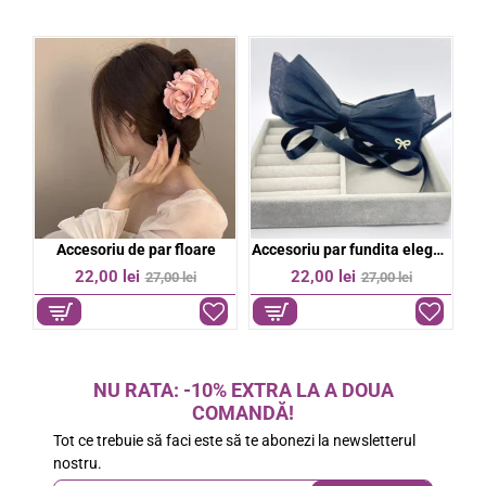
bil
Accesoriu de par floare
Accesoriu par fundita eleganta
%
-19%
-19%
22,00 lei
22,00 lei
27,00 lei
27,00 lei
NU RATA: -10% EXTRA LA A DOUA
COMANDĂ!
Tot ce trebuie să faci este să te abonezi la newsletterul
nostru.