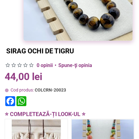
SIRAG OCHI DE TIGRU
0 opinii
•
Spune-ţi opinia
44,00 lei
Cod produs:
COLCRN-20023
F
W
a
h
c
a
e
t
⭐ COMPLETEAZĂ-ȚI LOOK-UL ⭐
b
s
o
A
o
p
k
p