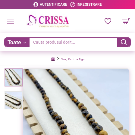
AUTENTIFICARE
INREGISTRARE
Toate
Cauta
produsul
Sirag Ochi de Tigru
dorit...
home