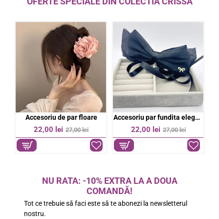
OFERTE SPECIALE DIN COLECTIA CRISSA
bil
Accesoriu de par floare
Accesoriu par fundita eleganta
%
-19%
-19%
22,00 lei
22,00 lei
27,00 lei
27,00 lei
NU RATA: -10% EXTRA LA A DOUA
COMANDĂ!
Tot ce trebuie să faci este să te abonezi la newsletterul
nostru.