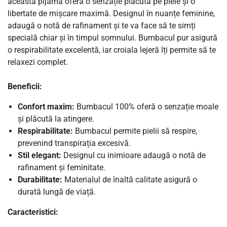
această pijama oferă o senzație plăcută pe piele și o
libertate de mișcare maximă. Designul în nuanțe feminine,
adaugă o notă de rafinament și te va face să te simți
specială chiar și în timpul somnului. Bumbacul pur asigură
o respirabilitate excelentă, iar croiala lejeră îți permite să te
relaxezi complet.
Beneficii:
Confort maxim:
Bumbacul 100% oferă o senzație moale
și plăcută la atingere.
Respirabilitate:
Bumbacul permite pielii să respire,
prevenind transpirația excesivă.
Stil elegant:
Designul cu inimioare adaugă o notă de
rafinament și feminitate.
Durabilitate:
Materialul de înaltă calitate asigură o
durată lungă de viață.
Caracteristici: