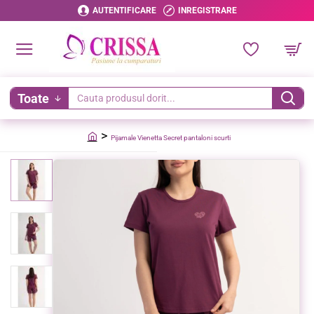
AUTENTIFICARE
INREGISTRARE
Toate
Cauta
produsul
Pijamale Vienetta Secret pantaloni scurti
dorit...
home