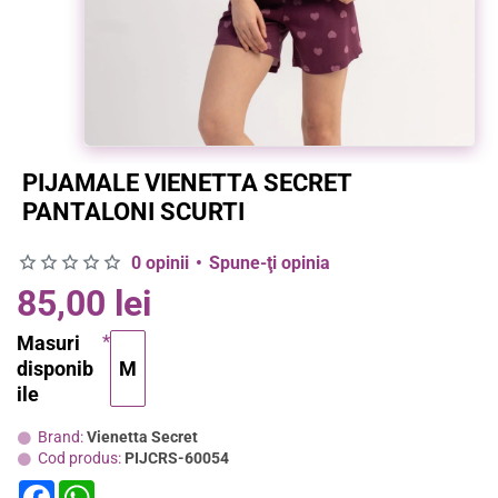
PIJAMALE VIENETTA SECRET
PANTALONI SCURTI
0 opinii
•
Spune-ţi opinia
85,00 lei
Masuri
disponib
M
ile
Brand:
Vienetta Secret
Cod produs:
PIJCRS-60054
F
W