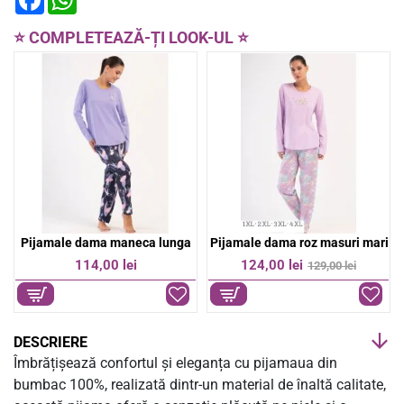
a
h
c
a
e
t
⭐ COMPLETEAZĂ-ȚI LOOK-UL ⭐
b
s
o
A
o
p
k
p
Pijamale dama roz masuri mari
Pijamale dama Vienetta cu inimioare gri
-4%
-11%
124,00 lei
84,00 lei
129,00 lei
94,00 lei
DESCRIERE
Îmbrățișează confortul și eleganța cu pijamaua din
bumbac 100%, realizată dintr-un material de înaltă calitate,