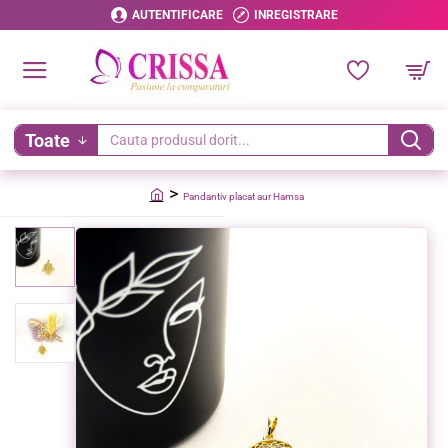
AUTENTIFICARE
INREGISTRARE
Toate
Cauta
produsul
Pandantiv placat aur Hamsa
dorit...
home