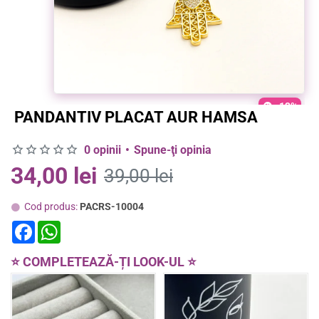
-13%
PANDANTIV PLACAT AUR HAMSA
0 opinii
•
Spune-ţi opinia
34,00 lei
39,00 lei
Cod produs:
PACRS-10004
F
W
a
h
c
a
e
t
⭐ COMPLETEAZĂ-ȚI LOOK-UL ⭐
b
s
o
A
o
p
k
p