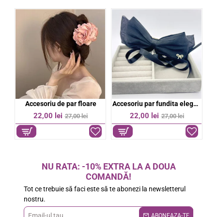
bil
Accesoriu de par floare
Accesoriu par fundita eleganta
%
-19%
-19%
22,00 lei
22,00 lei
27,00 lei
27,00 lei
NU RATA: -10% EXTRA LA A DOUA
COMANDĂ!
Tot ce trebuie să faci este să te abonezi la newsletterul
nostru.
Email-
ABONEAZA-TE