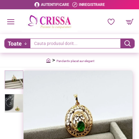
AUTENTIFICARE
INREGISTRARE
Toate
Cauta
produsul
Pandantiv placat aur elegant
dorit...
home