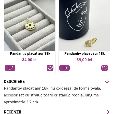
o
A
o
p
k
p
Pandantiv placat aur 18k
Pandantiv placat aur 18k
34,00 lei
39,00 lei
DESCRIERE
Pandantiv placat aur 18k, nu oxideaza, de forma ovala,
accesorizat cu stralucitoare cristale Zirconia, lungime
aproximativ 2.2 cm.
RECENZII