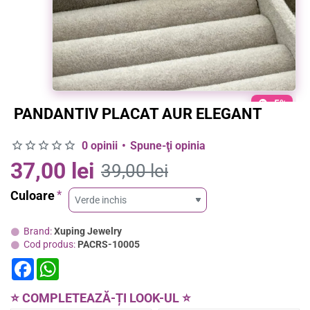
-5%
PANDANTIV PLACAT AUR ELEGANT
0 opinii
•
Spune-ţi opinia
37,00 lei
39,00 lei
Culoare
Brand:
Xuping Jewelry
Cod produs:
PACRS-10005
F
W
a
h
c
a
e
t
⭐ COMPLETEAZĂ-ȚI LOOK-UL ⭐
b
s