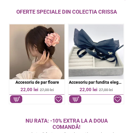
OFERTE SPECIALE DIN COLECTIA CRISSA
bil
Accesoriu de par floare
Accesoriu par fundita eleganta
%
-19%
-19%
22,00 lei
22,00 lei
27,00 lei
27,00 lei
NU RATA: -10% EXTRA LA A DOUA
COMANDĂ!