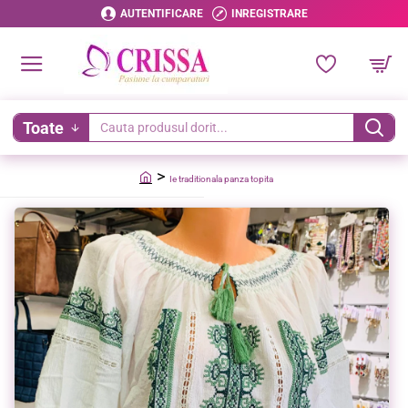
AUTENTIFICARE
INREGISTRARE
Toate
Cauta
produsul
Ie traditionala panza topita
dorit...
home