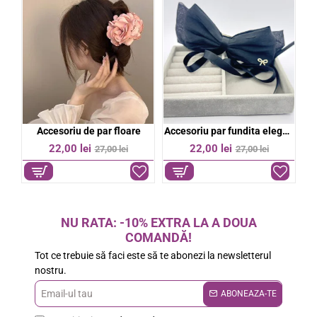
bil
Accesoriu de par floare
Accesoriu par fundita eleganta
%
-19%
-19%
22,00 lei
22,00 lei
27,00 lei
27,00 lei
NU RATA: -10% EXTRA LA A DOUA
COMANDĂ!
Tot ce trebuie să faci este să te abonezi la newsletterul
nostru.
Email-
ABONEAZA-TE
ul