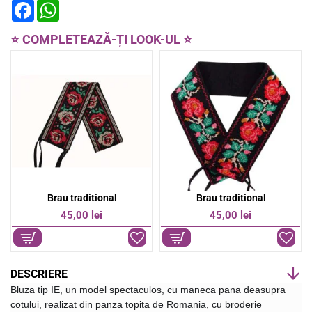
F
W
a
h
c
a
e
t
⭐ COMPLETEAZĂ-ȚI LOOK-UL ⭐
b
s
o
A
o
p
k
p
Brau traditional
Brau traditional
45,00 lei
45,00 lei
DESCRIERE
Bluza tip IE, un model spectaculos, cu maneca pana deasupra 
cotului, realizat din panza topita de Romania, cu broderie 