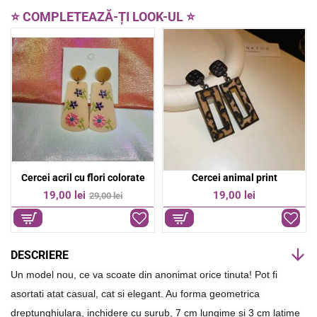
c
a
e
t
⭐ COMPLETEAZĂ-ȚI LOOK-UL ⭐
b
s
o
A
o
p
k
p
Jewelry
Cercei acril cu flori colorate
Cercei animal print
-34%
19,00 lei
19,00 lei
29,00 lei
DESCRIERE
Un model nou, ce va scoate din anonimat orice tinuta! Pot fi 
asortati atat casual, cat si elegant. Au forma geometrica 
dreptunghiulara, inchidere cu surub, 7 cm lungime si 3 cm latime 