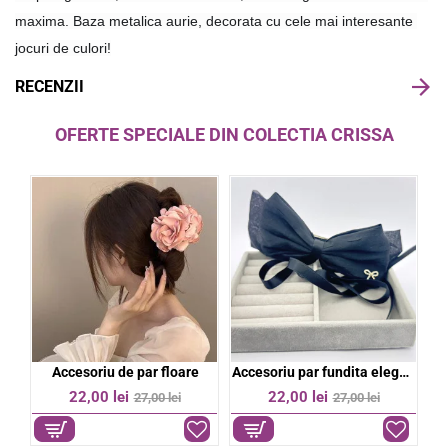
maxima. Baza metalica aurie, decorata cu cele mai interesante 
jocuri de culori!
RECENZII
OFERTE SPECIALE DIN COLECTIA CRISSA
bil
Accesoriu de par floare
Accesoriu par fundita eleganta
%
-19%
-19%
22,00 lei
22,00 lei
27,00 lei
27,00 lei