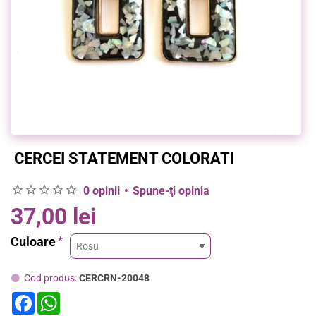
CERCEI STATEMENT COLORATI
0 opinii
•
Spune-ţi opinia
37,00 lei
Culoare
Cod produs:
CERCRN-20048
F
W
a
h