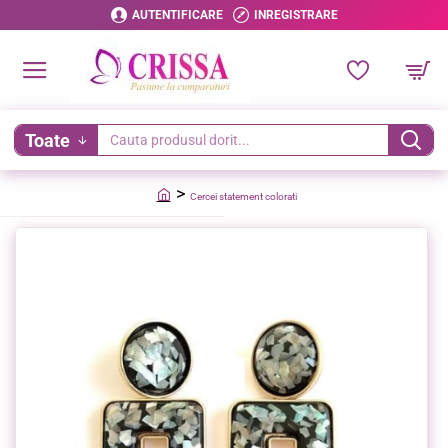
AUTENTIFICARE
INREGISTRARE
Toate
Cauta
produsul
Cercei statement colorati
dorit...
home