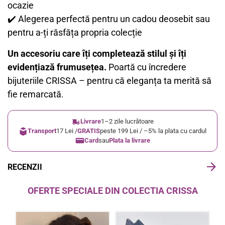
ocazie
✔️ Alegerea perfectă pentru un cadou deosebit sau
pentru a-ți răsfăța propria colecție
Un accesoriu care îți completează stilul și îți
evidențiază frumusețea.
Poartă cu încredere
bijuteriile CRISSA – pentru că eleganța ta merită să
fie remarcată.
Livrare
1–2 zile lucrătoare
Transport
17 Lei /
GRATIS
peste 199 Lei / –5% la plata cu cardul
Card
sau
Plata la livrare
RECENZII
OFERTE SPECIALE DIN COLECTIA CRISSA