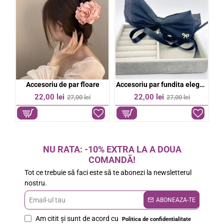
bil
Accesoriu de par floare
Accesoriu par fundita eleganta
%
-19%
-19%
22,00 lei
22,00 lei
27,00 lei
27,00 lei
NU RATA: -10% EXTRA LA A DOUA
COMANDĂ!
Tot ce trebuie să faci este să te abonezi la newsletterul
nostru.
Email-
ABONEAZA-TE
ul
Am citit şi sunt de acord cu
Politica de confidentialitate