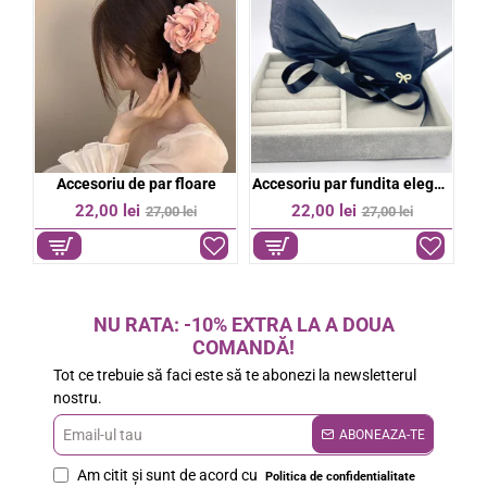
bil
Accesoriu de par floare
Accesoriu par fundita eleganta
%
-19%
-19%
22,00 lei
22,00 lei
27,00 lei
27,00 lei
NU RATA: -10% EXTRA LA A DOUA
COMANDĂ!
Tot ce trebuie să faci este să te abonezi la newsletterul
nostru.
Email-
ABONEAZA-TE
ul
Am citit şi sunt de acord cu
Politica de confidentialitate