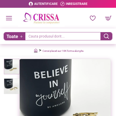
AUTENTIFICARE
INREGISTRARE
Toate
Cauta
produsul
Cercei placati aur 18K forma alungita
dorit...
home