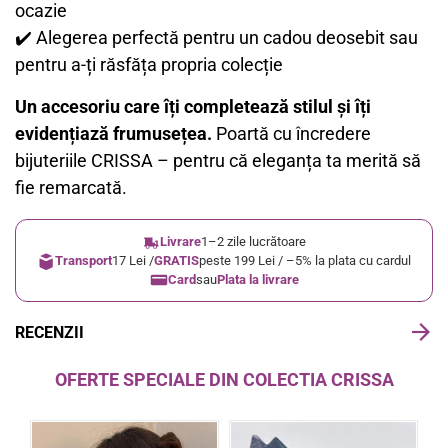
ocazie
✔️ Alegerea perfectă pentru un cadou deosebit sau
pentru a-ți răsfăța propria colecție
Un accesoriu care îți completează stilul și îți
evidențiază frumusețea.
Poartă cu încredere
bijuteriile CRISSA – pentru că eleganța ta merită să
fie remarcată.
Livrare
1–2 zile lucrătoare
Transport
17 Lei /
GRATIS
peste 199 Lei / –5% la plata cu cardul
Card
sau
Plata la livrare
RECENZII
OFERTE SPECIALE DIN COLECTIA CRISSA