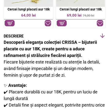
Cercei lungi placati aur 18k
Cercei lungi placati aur 18k
-7%
64,00 lei
69,00 lei
74,00 lei
DESCRIERE
Descoperă eleganța colecției CRISSA – bijuterii
placate cu aur 18K, create pentru a aduce
rafinament și strălucire fiecărei apariții.
Fiecare bijuterie este realizată cu atenție la detalii,
având finisaje impecabile și un design modern,
feminin și ușor de purtat zi de zi.
✨
Avantaje:
✔️ Placare durabilă cu aur 18K, pentru un luciu de
lungă durată
✔️ Detalii fine și aspect elegant, potrivite pentru orice