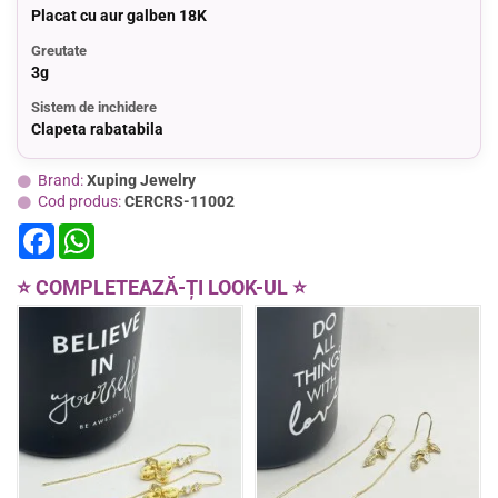
Placat cu aur galben 18K
Greutate
3g
Sistem de inchidere
Clapeta rabatabila
Brand:
Xuping Jewelry
Cod produs:
CERCRS-11002
F
W
a
h
c
a
e
t
⭐ COMPLETEAZĂ-ȚI LOOK-UL ⭐
b
s
o
A
o
p
k
p