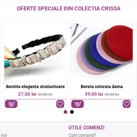
OFERTE SPECIALE DIN COLECTIA CRISSA
Bratara colorata margelute fine
Bratara colorata otel inoxidabil
-36%
-17%
9,00 lei
74,00 lei
14,00 lei
89,00 lei
E
UTILE COMENZI
 noi
Cum comand?