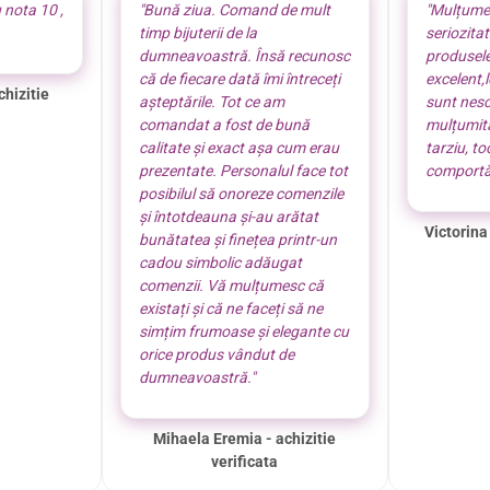
 nota 10 ,
"Bună ziua. Comand de mult
"Mulțume
timp bijuterii de la
seriozita
dumneavoastră. Însă recunosc
produsel
că de fiecare dată îmi întreceți
excelent,
chizitie
așteptările. Tot ce am
sunt nes
comandat a fost de bună
mulțumită
calitate și exact așa cum erau
tarziu, t
prezentate. Personalul face tot
comportă
posibilul să onoreze comenzile
și întotdeauna și-au arătat
Victorina
bunătatea și finețea printr-un
cadou simbolic adăugat
comenzii. Vă mulțumesc că
existați și că ne faceți să ne
simțim frumoase și elegante cu
orice produs vândut de
dumneavoastră."
Mihaela Eremia - achizitie
verificata