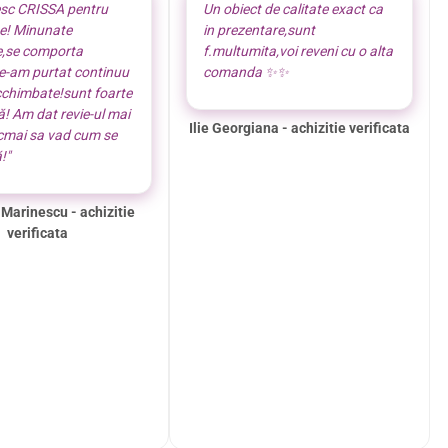
sc CRISSA pentru
Un obiect de calitate exact ca
te! Minunate
in prezentare,sunt
e,se comporta
f.multumita,voi reveni cu o alta
le-am purtat continuu
comanda ✨️✨️
cchimbate!sunt foarte
! Am dat revie-ul mai
Ilie Georgiana - achizitie verificata
ocmai sa vad cum se
!"
 Marinescu - achizitie
verificata