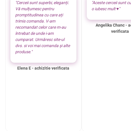
"Cerceii sunt superbi, eleganți.
"Aceste cerceii sunt cu
Vă mulțumesc pentru
o iubesc mult ♥️"
promptitudinea cu care ați
trimis comanda. V-am
Angelika Chanc - a
recomandat celor care m-au
verificata
întrebat de unde i-am
cumparat. Urmăresc site-ul
dvs. si voi mai comanda și alte
produse."
Elena E - achizitie verificata