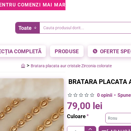
ENTRU COMENZI MAI MARI DE 199 LEI • 5% REDUCE
Toate
Cauta
produsul
dorit...
ECȚIA COMPLETĂ
PRODUSE
OFERTE SPE
Bratara placata aur cristale Zirconia colorate
home
BRATARA PLACATA A
0 opinii
•
Spune-
79,00 lei
Culoare