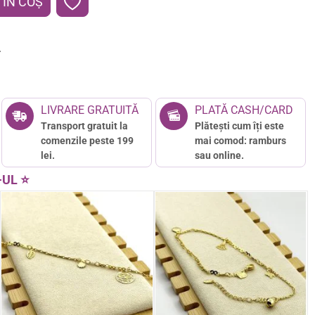
ÎN COŞ
4
LIVRARE GRATUITĂ
PLATĂ CASH/CARD
Transport gratuit la
Plătești cum îți este
comenzile peste 199
mai comod: ramburs
lei.
sau online.
-UL ⭐