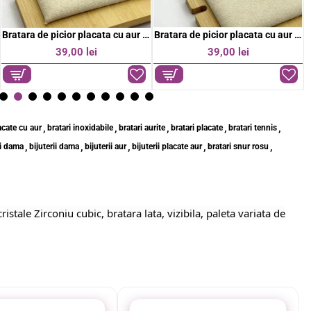
Bratara de picior placata cu aur 18k
Bratara de picior placata cu aur 18k
39,00 lei
39,00 lei
,
,
,
,
,
acate cu aur
bratari inoxidabile
bratari aurite
bratari placate
bratari tennis
,
,
,
,
,
ii dama
bijuterii dama
bijuterii aur
bijuterii placate aur
bratari snur rosu
istale Zirconiu cubic, bratara lata, vizibila, paleta variata de