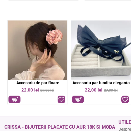
Bratara aurie pe snur negru
Bratara colorata elastica
%
-11%
-36%
39,00 lei
9,00 lei
44,00 lei
14,00 lei
UTIL
CRISSA - BIJUTERII PLACATE CU AUR 18K SI MODA
Despre