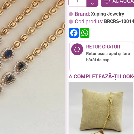
ADAUGĂ 
Brand:
Xuping Jewelry
Cod produs:
BRCRS-1001
F
W
a
h
c
a
e
t
RETUR GRATUIT
b
s
Retur ușor, rapid și fără
o
A
o
p
bătăi de cap.
k
p
⭐ COMPLETEAZĂ-ȚI LOOK