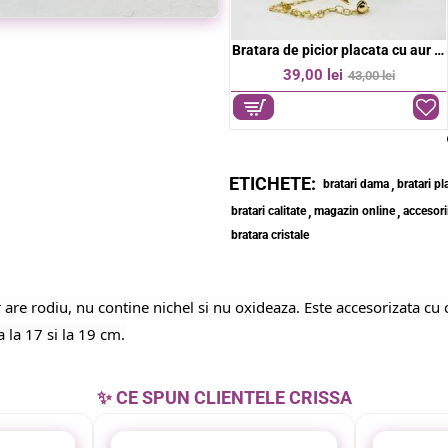
ior placata cu aur 18k
Bratara de picior placata cu aur 18k
Bratara de picior placata cu aur 18k
-9%
39,00 lei
39,00 lei
43,00 lei
ETICHETE:
,
bratari dama
bratari pl
,
,
bratari calitate
magazin online
accesor
bratara cristale
 are rodiu, nu contine nichel si nu oxideaza. Este accesorizata cu cr
 la 17 si la 19 cm.
✨ CE SPUN CLIENTELE CRISSA