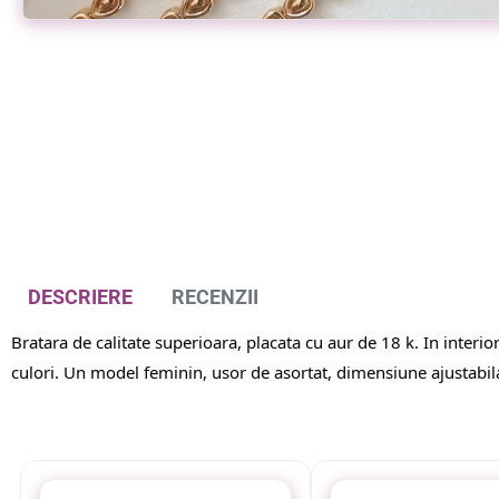
uti
Bratara de picior placata aur galben 18k
Bratara de pic
49,00 lei
39,00 lei
DESCRIERE
RECENZII
Bratara de calitate superioara, placata cu aur de 18 k. In interior
culori. Un model feminin, usor de asortat, dimensiune ajustabila