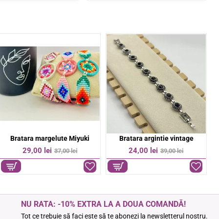
Bratara colorata pe snur
Bratara Cruce otel inoxidabil
-50%
-14%
6,00 lei
37,00 lei
12,00 lei
43,00 lei
NU RATA: -10% EXTRA LA A DOUA COMANDĂ!
Tot ce trebuie să faci este să te abonezi la newsletterul nostru.