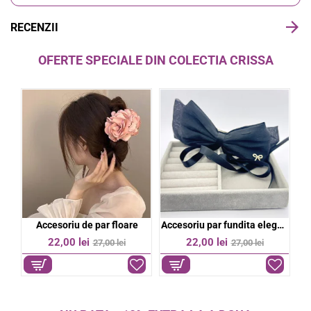
RECENZII
OFERTE SPECIALE DIN COLECTIA CRISSA
bil
Accesoriu de par floare
Accesoriu par fundita eleganta
%
-19%
-19%
22,00 lei
22,00 lei
27,00 lei
27,00 lei