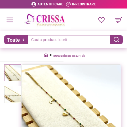
AUTENTIFICARE
INREGISTRARE
Toate
Cauta
produsul
Bratara placata cu aur 18k
dorit...
home