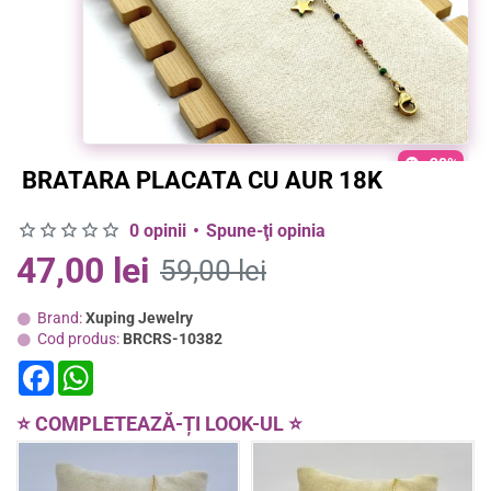
-20%
BRATARA PLACATA CU AUR 18K
0 opinii
•
Spune-ţi opinia
47,00 lei
59,00 lei
Brand:
Xuping Jewelry
Cod produs:
BRCRS-10382
F
W
a
h
c
a
e
t
⭐ COMPLETEAZĂ-ȚI LOOK-UL ⭐
b
s
o
A
o
p