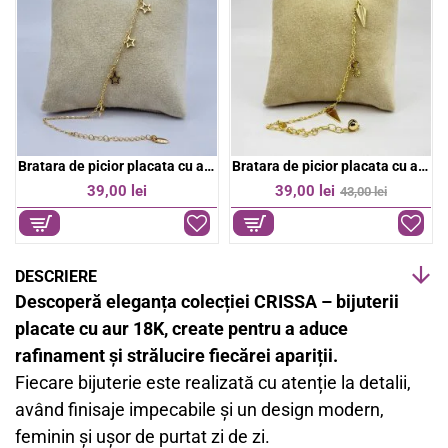
k
p
Bratara de picior placata cu aur 18k
Bratara de picior placata cu aur 18k
-9%
39,00 lei
39,00 lei
43,00 lei
DESCRIERE
Descoperă eleganța colecției CRISSA – bijuterii
placate cu aur 18K, create pentru a aduce
rafinament și strălucire fiecărei apariții.
Fiecare bijuterie este realizată cu atenție la detalii,
având finisaje impecabile și un design modern,
feminin și ușor de purtat zi de zi.