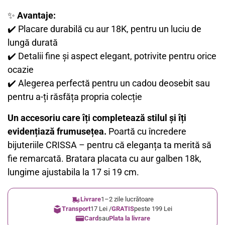
✨
Avantaje:
✔️ Placare durabilă cu aur 18K, pentru un luciu de
lungă durată
✔️ Detalii fine și aspect elegant, potrivite pentru orice
ocazie
✔️ Alegerea perfectă pentru un cadou deosebit sau
pentru a-ți răsfăța propria colecție
Un accesoriu care îți completează stilul și îți
evidențiază frumusețea.
Poartă cu încredere
bijuteriile CRISSA – pentru că eleganța ta merită să
fie remarcată. Bratara placata cu aur galben 18k,
lungime ajustabila la 17 si 19 cm.
Livrare
1–2 zile lucrătoare
Transport
17 Lei /
GRATIS
peste 199 Lei
Card
sau
Plata la livrare