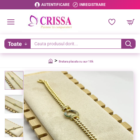
AUTENTIFICARE
INREGISTRARE
Toate
Cauta
produsul
Bratara placata cu aur 18k
dorit...
home