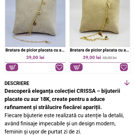
k
p
Bratara de picior placata cu aur 18k
Bratara de picior placata cu aur 18k
-9%
39,00 lei
39,00 lei
43,00 lei
DESCRIERE
Descoperă eleganța colecției CRISSA – bijuterii
placate cu aur 18K, create pentru a aduce
rafinament și strălucire fiecărei apariții.
Fiecare bijuterie este realizată cu atenție la detalii,
având finisaje impecabile și un design modern,
feminin și ușor de purtat zi de zi.