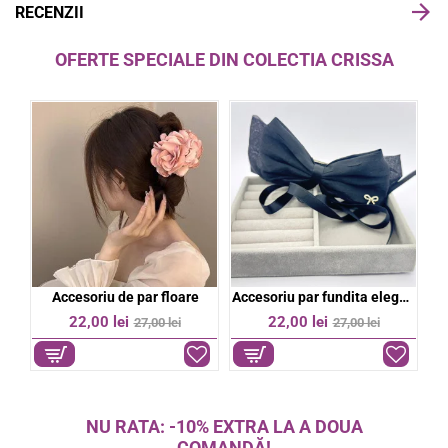
RECENZII
OFERTE SPECIALE DIN COLECTIA CRISSA
bil
Accesoriu de par floare
Accesoriu par fundita eleganta
%
-19%
-19%
22,00 lei
22,00 lei
27,00 lei
27,00 lei
NU RATA: -10% EXTRA LA A DOUA
COMANDĂ!