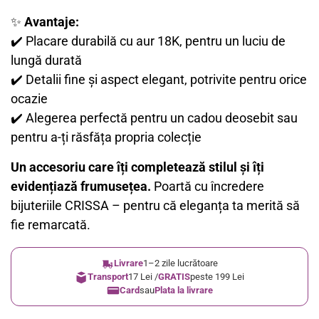
✨
Avantaje:
✔️ Placare durabilă cu aur 18K, pentru un luciu de
lungă durată
✔️ Detalii fine și aspect elegant, potrivite pentru orice
ocazie
✔️ Alegerea perfectă pentru un cadou deosebit sau
pentru a-ți răsfăța propria colecție
Un accesoriu care îți completează stilul și îți
evidențiază frumusețea.
Poartă cu încredere
bijuteriile CRISSA – pentru că eleganța ta merită să
fie remarcată.
Livrare
1–2 zile lucrătoare
Transport
17 Lei /
GRATIS
peste 199 Lei
Card
sau
Plata la livrare