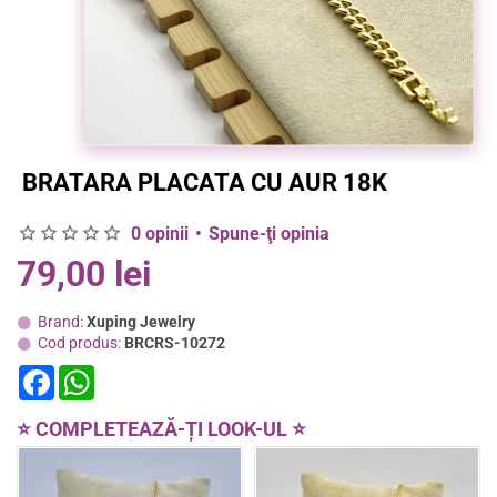
BRATARA PLACATA CU AUR 18K
0 opinii
•
Spune-ţi opinia
79,00 lei
Brand:
Xuping Jewelry
Cod produs:
BRCRS-10272
F
W
a
h
c
a
e
t
⭐ COMPLETEAZĂ-ȚI LOOK-UL ⭐
b
s
o
A
o
p