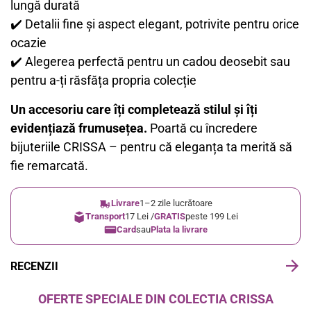
lungă durată
✔️ Detalii fine și aspect elegant, potrivite pentru orice
ocazie
✔️ Alegerea perfectă pentru un cadou deosebit sau
pentru a-ți răsfăța propria colecție
Un accesoriu care îți completează stilul și îți
evidențiază frumusețea.
Poartă cu încredere
bijuteriile CRISSA – pentru că eleganța ta merită să
fie remarcată.
Livrare
1–2 zile lucrătoare
Transport
17 Lei /
GRATIS
peste 199 Lei
Card
sau
Plata la livrare
RECENZII
OFERTE SPECIALE DIN COLECTIA CRISSA