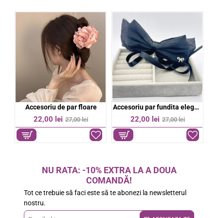
Accesoriu par fundita eleganta
Bentita eleganta stralucitoare
Bereta colorata dama
%
-21%
-20%
27,00 lei
39,00 lei
34,00 lei
49,00 lei
NU RATA: -10% EXTRA LA A DOUA
COMANDĂ!
Tot ce trebuie să faci este să te abonezi la newsletterul
nostru.
Email-