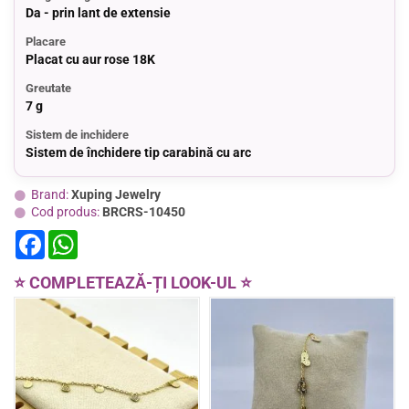
Da - prin lant de extensie
Placare
Placat cu aur rose 18K
Greutate
7 g
Sistem de inchidere
Sistem de închidere tip carabină cu arc
Brand:
Xuping Jewelry
Cod produs:
BRCRS-10450
F
W
a
h
c
a
e
t
⭐ COMPLETEAZĂ-ȚI LOOK-UL ⭐
b
s
o
A
o
p
k
p