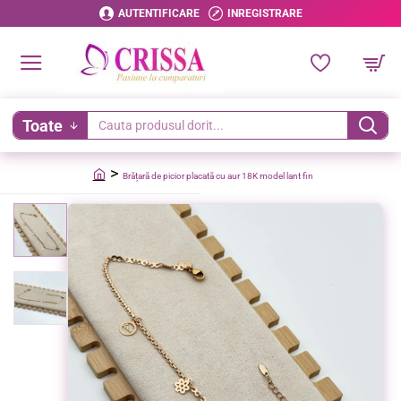
AUTENTIFICARE
INREGISTRARE
Toate
Cauta
produsul
Brățară de picior placată cu aur 18K model lant fin
dorit...
home