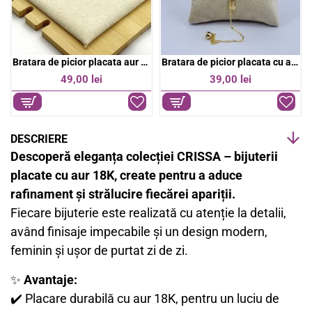
Bratara de picior placata cu aur 18k
Bratara de picior placata cu aur 18k
-9%
39,00 lei
39,00 lei
43,00 lei
DESCRIERE
Descoperă eleganța colecției CRISSA – bijuterii
placate cu aur 18K, create pentru a aduce
rafinament și strălucire fiecărei apariții.
Fiecare bijuterie este realizată cu atenție la detalii,
având finisaje impecabile și un design modern,
feminin și ușor de purtat zi de zi.
✨
Avantaje:
✔️ Placare durabilă cu aur 18K, pentru un luciu de