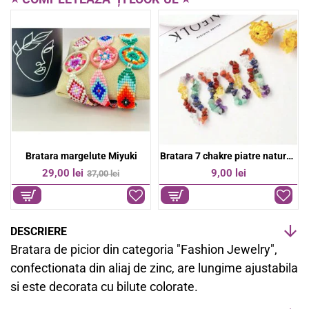
b
s
o
A
o
p
k
p
Bratara margelute Miyuki
Bratara 7 chakre piatre naturale
-22%
29,00 lei
9,00 lei
37,00 lei
DESCRIERE
Bratara de picior din categoria "Fashion Jewelry",
confectionata din aliaj de zinc, are lungime ajustabila
si este decorata cu bilute colorate.