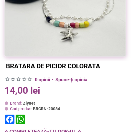
BRATARA DE PICIOR COLORATA
0 opinii
•
Spune-ţi opinia
14,00 lei
Brand:
Ziynet
Cod produs:
BRCRN-20084
F
W
a
h
c
a
e
t
⭐ COMPLETEAZĂ-ȚI LOOK-UL ⭐