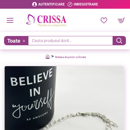
AUTENTIFICARE
INREGISTRARE
Toate
Cauta
produsul
Bratara de picior colorata
dorit...
home