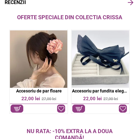
RECENZII
OFERTE SPECIALE DIN COLECTIA CRISSA
bil
Accesoriu de par floare
Accesoriu par fundita eleganta
%
-19%
-19%
22,00 lei
22,00 lei
27,00 lei
27,00 lei
NU RATA: -10% EXTRA LA A DOUA
COMANDĂ!