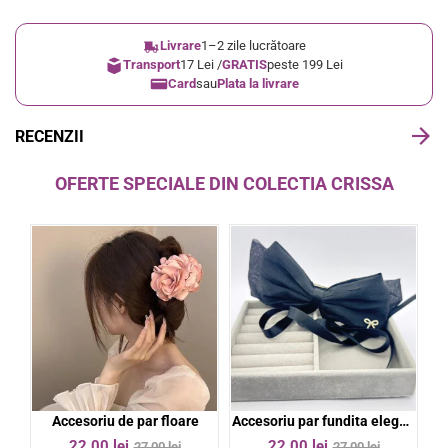
Livrare
1–2 zile lucrătoare
Transport
17 Lei /
GRATIS
peste 199 Lei
Card
sau
Plata la livrare
RECENZII
OFERTE SPECIALE DIN COLECTIA CRISSA
bil
Accesoriu de par floare
Accesoriu par fundita eleganta
%
-19%
-19%
22,00 lei
22,00 lei
27,00 lei
27,00 lei