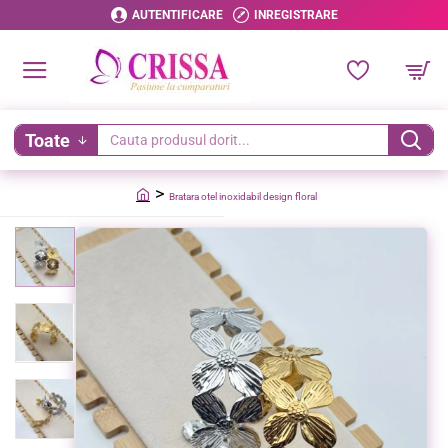
AUTENTIFICARE
INREGISTRARE
Toate
Cauta
produsul
Bratara otel inoxidabil design floral
dorit...
home