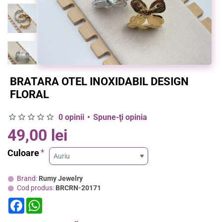
BRATARA OTEL INOXIDABIL DESIGN
FLORAL
0 opinii
•
Spune-ţi opinia
49,00 lei
Culoare
Brand:
Rumy Jewelry
Cod produs:
BRCRN-20171
F
W
a
h
c
a