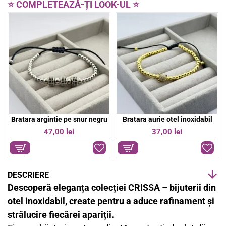
e
t
⭐ COMPLETEAZĂ-ȚI LOOK-UL ⭐
b
s
o
A
o
p
k
p
a argintie pe snur negru
Bratara aurie otel inoxidabil
Bratara 
47,00 lei
37,00 lei
39,
DESCRIERE
Descoperă eleganța colecției CRISSA – bijuterii din
otel inoxidabil, create pentru a aduce rafinament și
strălucire fiecărei apariții.